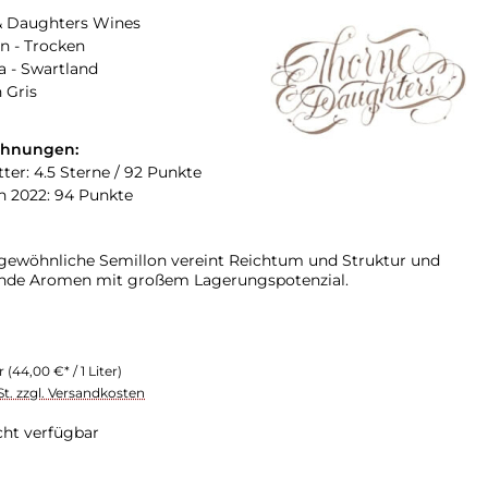
& Daughters Wines
n - Trocken
a - Swartland
 Gris
chnungen:
ter: 4.5 Sterne / 92 Punkte
n 2022: 94 Punkte
gewöhnliche Semillon vereint Reichtum und Struktur und
ende Aromen mit großem Lagerungspotenzial.
er
(44,00 €* / 1 Liter)
St. zzgl. Versandkosten
cht verfügbar
swählen