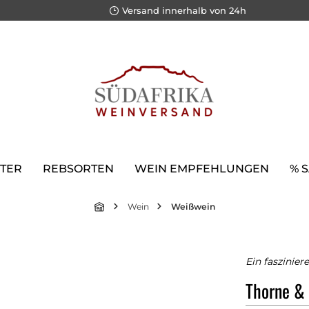
Versand innerhalb von 24h
TER
REBSORTEN
WEIN EMPFEHLUNGEN
% 
Wein
Weißwein
Ein faszinie
Thorne & 