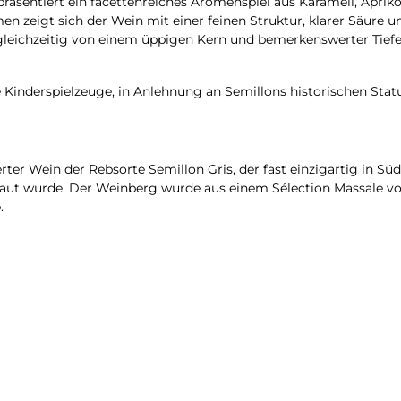
präsentiert ein facettenreiches Aromenspiel aus Karamell, Aprik
n zeigt sich der Wein mit einer feinen Struktur, klarer Säure 
gleichzeitig von einem üppigen Kern und bemerkenswerter Tiefe 
Kinderspielzeuge, in Anlehnung an Semillons historischen Status
ter Wein der Rebsorte Semillon Gris, der fast einzigartig in Südaf
ebaut wurde. Der Weinberg wurde aus einem Sélection Massale v
.