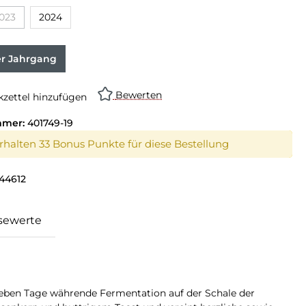
023
2024
on ist zurzeit nicht verfügbar.)
(Diese Option ist zurzeit nicht verfügbar.)
er Jahrgang
Bewerten
zettel hinzufügen
mmer:
401749-19
erhalten 33 Bonus Punkte für diese Bestellung
44612
sewerte
ieben Tage währende Fermentation auf der Schale der