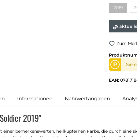
2019
2
(Diese Opti
aktuell
Zum Merk
Produktnu
P
Sie 
EAN:
0781718
en
Informationen
Nährwertangaben
Analy
Soldier 2019"
t einer bemerkenswerten, hellkupfernen Farbe, die durch eine s