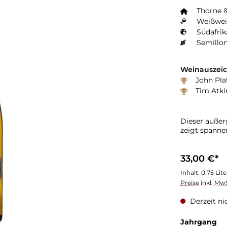
Thorne 
Weißwei
Südafrik
Semillon
Weinauszei
John Plat
Tim Atki
Dieser außer
zeigt spann
33,00 €*
Inhalt:
0.75 Lit
Preise inkl. Mw
Derzeit ni
au
Jahrgang