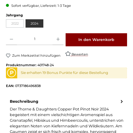
Sofort verfügbar, Lieferzeit: 1-3 Tage
auswählen
Jahrgang
2022
2024
(Diese Option ist zurzeit nicht verfügbar.)
Produkt Anzahl: Gib den gewünschten Wert ein oder benutze die Schaltflächen um die 
In den Warenkorb
Bewerten
Zum Merkzettel hinzufügen
Produktnummer:
401748-24
P
Sie erhalten 19 Bonus Punkte für diese Bestellung
EAN:
0737186496838
Beschreibung
Der Thorne & Daughters Copper Pot Pinot Noir 2024
begeistert mit einem vielschichtigen Aromenspiel aus
Granatapfel, Hibiskus und Himbeercoulis, unterstrichen von
eleganten Noten von Kiefernnadeln und Wildkräutern. Am
Gaumen zeigt er sich frisch und komplex, hervorragend