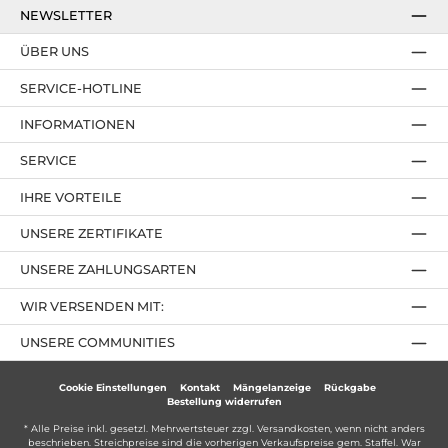
NEWSLETTER
ÜBER UNS
SERVICE-HOTLINE
INFORMATIONEN
SERVICE
IHRE VORTEILE
UNSERE ZERTIFIKATE
UNSERE ZAHLUNGSARTEN
WIR VERSENDEN MIT:
UNSERE COMMUNITIES
Cookie Einstellungen
Kontakt
Mängelanzeige
Rückgabe
Bestellung widerrufen
* Alle Preise inkl. gesetzl. Mehrwertsteuer zzgl.
Versandkosten
, wenn nicht anders
beschrieben. Streichpreise sind die vorherigen Verkaufspreise gem. Staffel. War