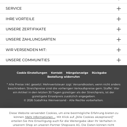
SERVICE
IHRE VORTEILE
UNSERE ZERTIFIKATE
UNSERE ZAHLUNGSARTEN
WIR VERSENDEN MIT:
UNSERE COMMUNITIES
Cookie Einstellungen
Kontakt
Mängelanzeige
Rückgabe
Bestellung widerrufen
* Alle Preise inkl. gesetzl. Mehrwertsteuer zzgl.
Versandkosten
, wenn nicht anders
beschrieben. Streichpreise sind die vorherigen Verkaufspreise gem. Staffel. War
ein Artikel in den letzten 30 Tagen günstiger als der Streichpreis, ist der
günstigste Einzelpreis zusätzlich angegeben.
© 2026 Südafrika Weinversand - Alle Rechte vorbehalten.
Diese Website verwendet Cookies, um eine bestmögliche Erfahrung bieten zu
können.
Mehr Informationen ...
. Mit Klick auf „[Alle Cookies akzeptieren]“
erteilen Sie Ihre Einwilligung auch für die Weitergabe über Ihr Verhalten in
unserem Shop an unseren Partner Shopware AG. Die Daten können nicht