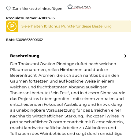
Bewerten
Zum Merkzettel hinzufügen
Produktnummer:
401007-16
P
Sie erhalten 10 Bonus Punkte für diese Bestellung
EAN:
6009663800662
Beschreibung
Der Thokozani Ovation Pinotage duftet nach weichen
Pflaumenaromen, reifen Himbeeren und dunkler
Beerenfrucht. Aromen, die sich auch nahtlos bis an den
Gaumen fortsetzen und auf köstliche Weise in einem
weichen und fruchtbetonten Abgang ausklingen.
Thokozani bedeutet "ein Fest", und in diesem Sinne wurde
das Projekt ins Leben gerufen - mit seinem zentralen und
entscheidenden Fokus auf Ausbildung und Entwicklung
als unabdingbare Voraussetzung für das Erreichen einer
nachhaltig wirtschaftlichen Stärkung. Thokozani Wines, in
partnerschaftlicher Zusammenarbeit mit Diemersfontein,
macht landwirtschaftliche Arbeiter zu Aktionären und
Teilhabern des Weinbetriebs und sorgt durch umsichtige