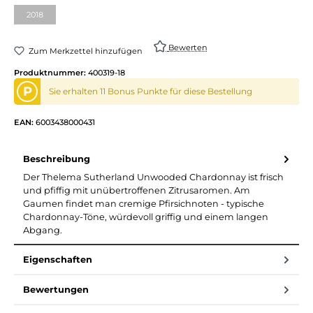
2018
(Diese Option ist zurzeit nicht verfügbar.)
Bewerten
Zum Merkzettel hinzufügen
Produktnummer:
400319-18
P
Sie erhalten 11 Bonus Punkte für diese Bestellung
EAN:
6003438000431
Beschreibung
Der Thelema Sutherland Unwooded Chardonnay ist frisch
und pfiffig mit unübertroffenen Zitrusaromen. Am
Gaumen findet man cremige Pfirsichnoten - typische
Chardonnay-Töne, würdevoll griffig und einem langen
Abgang.
Eigenschaften
Bewertungen