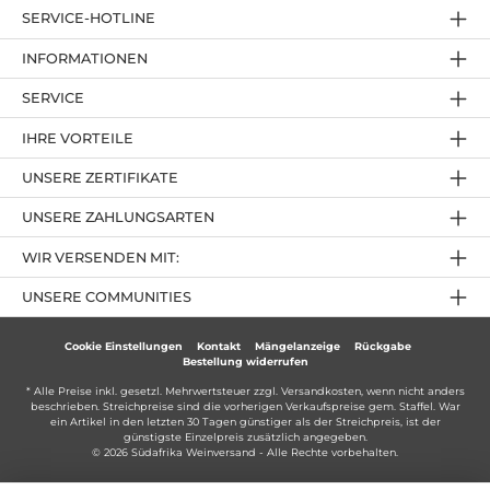
SERVICE-HOTLINE
INFORMATIONEN
SERVICE
IHRE VORTEILE
UNSERE ZERTIFIKATE
UNSERE ZAHLUNGSARTEN
WIR VERSENDEN MIT:
UNSERE COMMUNITIES
Cookie Einstellungen
Kontakt
Mängelanzeige
Rückgabe
Bestellung widerrufen
* Alle Preise inkl. gesetzl. Mehrwertsteuer zzgl.
Versandkosten
, wenn nicht anders
beschrieben. Streichpreise sind die vorherigen Verkaufspreise gem. Staffel. War
ein Artikel in den letzten 30 Tagen günstiger als der Streichpreis, ist der
günstigste Einzelpreis zusätzlich angegeben.
© 2026 Südafrika Weinversand - Alle Rechte vorbehalten.