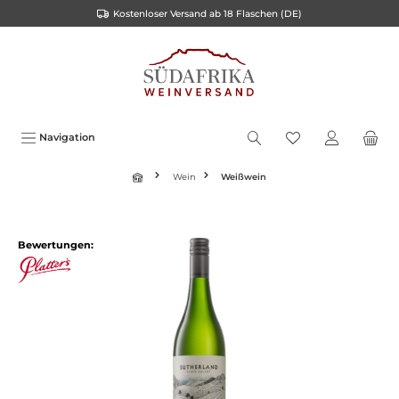
Kostenloser Versand ab 18 Flaschen (DE)
inhalt springen
Navigation
Wein
Weißwein
Bewertungen: