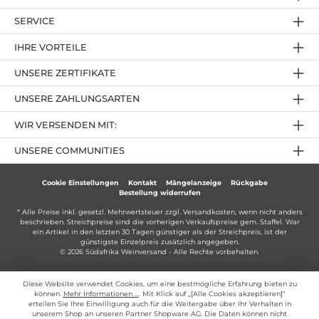
SERVICE
IHRE VORTEILE
UNSERE ZERTIFIKATE
UNSERE ZAHLUNGSARTEN
WIR VERSENDEN MIT:
UNSERE COMMUNITIES
Cookie Einstellungen
Kontakt
Mängelanzeige
Rückgabe
Bestellung widerrufen
* Alle Preise inkl. gesetzl. Mehrwertsteuer zzgl.
Versandkosten
, wenn nicht anders
beschrieben. Streichpreise sind die vorherigen Verkaufspreise gem. Staffel. War
ein Artikel in den letzten 30 Tagen günstiger als der Streichpreis, ist der
günstigste Einzelpreis zusätzlich angegeben.
© 2026 Südafrika Weinversand - Alle Rechte vorbehalten.
Diese Website verwendet Cookies, um eine bestmögliche Erfahrung bieten zu
können.
Mehr Informationen ...
. Mit Klick auf „[Alle Cookies akzeptieren]“
erteilen Sie Ihre Einwilligung auch für die Weitergabe über Ihr Verhalten in
unserem Shop an unseren Partner Shopware AG. Die Daten können nicht