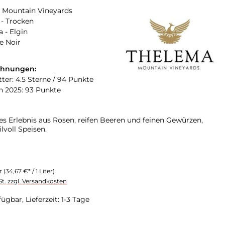
 Mountain Vineyards
- Trocken
a - Elgin
e Noir
chnungen:
ter: 4.5 Sterne / 94 Punkte
n 2025: 93 Punkte
es Erlebnis aus Rosen, reifen Beeren und feinen Gewürzen,
ilvoll Speisen.
er
(34,67 €* / 1 Liter)
St. zzgl. Versandkosten
ügbar, Lieferzeit: 1-3 Tage
swählen