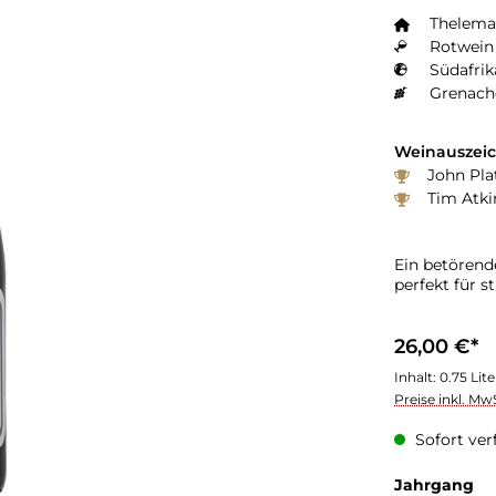
Thelema
Rotwein 
Südafrik
Grenach
Weinauszei
John Plat
Tim Atki
Ein betörend
perfekt für st
26,00 €*
Inhalt:
0.75 Lit
Preise inkl. Mw
Sofort verf
au
Jahrgang