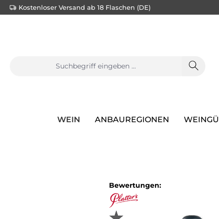
Kostenloser Versand ab 18 Flaschen (DE)
springen
Zur Hauptnavigation springen
WEIN
ANBAUREGIONEN
WEINGÜ
Bildergalerie überspringen
Bewertungen: