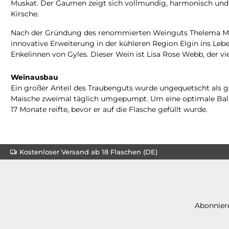
Muskat. Der Gaumen zeigt sich vollmundig, harmonisch und e
Kirsche.
Nach der Gründung des renommierten Weinguts Thelema Moun
innovative Erweiterung in der kühleren Region Elgin ins Leb
Enkelinnen von Gyles. Dieser Wein ist Lisa Rose Webb, der v
Weinausbau
Ein großer Anteil des Traubenguts wurde ungequetscht als 
Maische zweimal täglich umgepumpt. Um eine optimale Balan
17 Monate reifte, bevor er auf die Flasche gefüllt wurde.
Kostenloser Versand ab 18 Flaschen (DE)
Abonniere