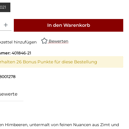
021
on ist zurzeit nicht verfügbar.)
: Gib den gewünschten Wert ein oder benutze die Schaltflächen um die Anz
In den Warenkorb
Bewerten
zettel hinzufügen
mmer:
401846-21
erhalten 26 Bonus Punkte für diese Bestellung
8001278
sewerte
en Himbeeren, untermalt von feinen Nuancen aus Zimt und