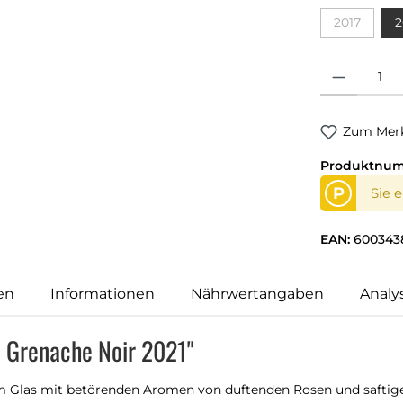
2017
2
(Diese Opti
Produkt Anzahl
Zum Merk
Produktnu
P
Sie 
EAN:
600343
en
Informationen
Nährwertangaben
Analy
a Grenache Noir 2021"
m Glas mit betörenden Aromen von duftenden Rosen und saftig