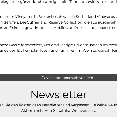
legant, ergänzt durch samtige, reife Tannine sowie zarte kra
tain Vineyards in Stellenbosch wurde Sutherland Vineyards 
en gerufen. Die Sutherland Reserve Collection, die aus ausgewäh
ierten Enkelin, gewidmet – ein Abbild von Anmut und Lebensfreu
ganze Beere fermentiert, um erstklassige Fruchtnuancen im Wei
ce von Eichenholz-Noten und Tanninen im Wein zu gewährleisten
Versand innerhalb von 24h
Newsletter
n Sie den kostenlosen Newsletter und verpassen Sie keine Neui
Aktion mehr von Südafrika Weinversand.