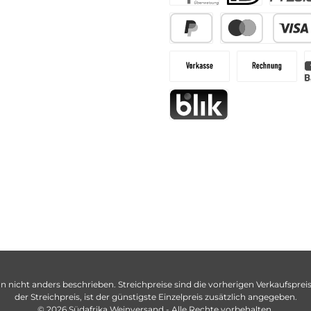
n nicht anders beschrieben. Streichpreise sind die vorherigen Verkaufspreise
der Streichpreis, ist der günstigste Einzelpreis zusätzlich angegeben.
© 2026 Südafrika Weinversand - Alle Rechte vorbehalten.