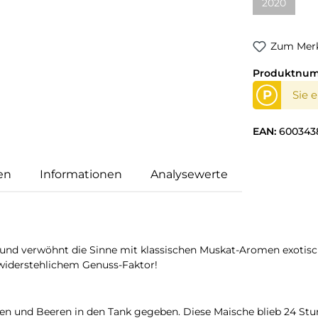
2020
Zum Merk
Produktnu
P
Sie 
EAN:
600343
en
Informationen
Analysewerte
und verwöhnt die Sinne mit klassischen Muskat-Aromen exotische
widerstehlichem Genuss-Faktor!
nen und Beeren in den Tank gegeben. Diese Maische blieb 24 St