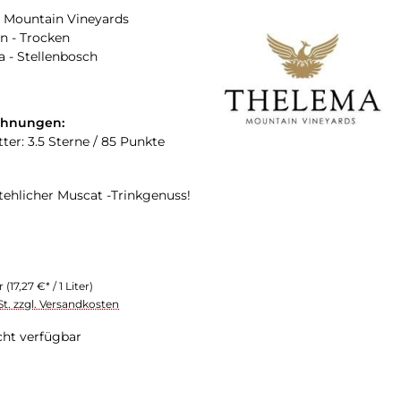
 Mountain Vineyards
n - Trocken
a - Stellenbosch
chnungen:
ter: 3.5 Sterne / 85 Punkte
tehlicher Muscat -Trinkgenuss!
er
(17,27 €* / 1 Liter)
St. zzgl. Versandkosten
cht verfügbar