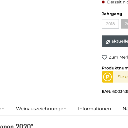
Derzeit ni
Jahrgang
2018
2
aktuell
Zum Merk
Produktnu
P
Sie 
EAN:
600343
en
Weinauszeichnungen
Informationen
N
ignon 2020"