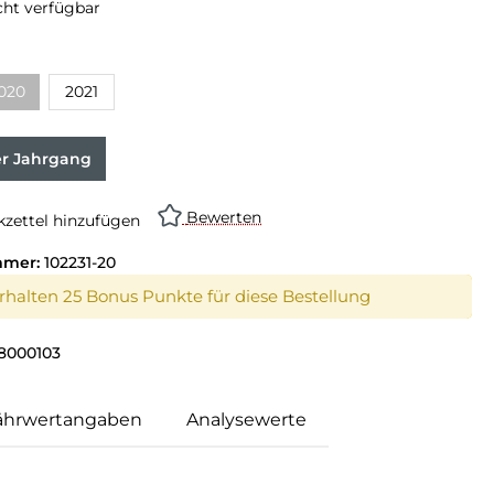
cht verfügbar
020
2021
er Jahrgang
Bewerten
zettel hinzufügen
mmer:
102231-20
erhalten 25 Bonus Punkte für diese Bestellung
8000103
ährwertangaben
Analysewerte