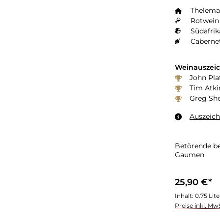
Thelema
Rotwein 
Südafrik
Caberne
Weinauszei
John Pla
Tim Atki
Greg Sh
Auszeic
Betörende be
Gaumen
25,90 €*
Inhalt:
0.75 Lit
Preise inkl. Mw