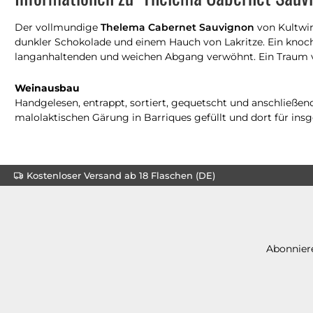
Der vollmundige
Thelema Cabernet Sauvignon
von Kultwin
dunkler Schokolade und einem Hauch von Lakritze. Ein knoc
langanhaltenden und weichen Abgang verwöhnt. Ein Traum vo
Weinausbau
Handgelesen, entrappt, sortiert, gequetscht und anschließe
malolaktischen Gärung in Barriques gefüllt und dort für insg
Kostenloser Versand ab 18 Flaschen (DE)
Abonniere