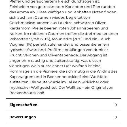
Pfeffer und geräuchertem Fleisch durchzogen ist.
Feinheiten von getrocknetem Koriander und Teer runden
das Aroma ab. Diese kräftigen und lebhaften Noten finden
sich auch am Gaumen wieder, begleitet von
Geschmacksnuancen aus Lakritze, schwarzen Oliven,
Kardamom, Preiselbeeren, roten Johannisbeeren und
Nelken. Im mittleren Gaumen treffen die drei mediterranen
Rebsorten Syrah (79%), Mourvèdre (20%) und ein Hauch
Viognier (1%) perfekt aufeinander und präsentieren ein
typisches Swartland-Profil mit Anklängen von dunkler
Frucht, Veilchen und Oliventapenade. Der Abgang ist
angenehm rauchig und äußerst saftig, was diesen
vielseitigen Wein auszeichnet.Der Wolftrap ist eine
Hommage an die Pioniere, die sich mutig in die Wildnis des
Kaps wagten und in Boekenhoutskloof eine Wolfsfalle
aufstellten. Bis heute wurde im Tal kein wirklicher oder
mythischer Wolf gesichtet. Der Wolftrap – ein Original von
Boekenhoutskloof!
Eigenschaften
Bewertungen