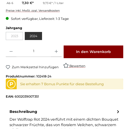
7,30 €*
Ab
6
9,73 €* / 1 Liter
Preise inkl. MwSt. zzgl. Versandkosten
Sofort verfügbar, Lieferzeit: 1-3 Tage
auswählen
Jahrgang
2023
2024
(Diese Option ist zurzeit nicht verfügbar.)
Produkt Anzahl: Gib den gewünschten Wert ein oder benutze die Schaltflächen um die 
In den Warenkorb
Bewerten
Zum Merkzettel hinzufügen
Produktnummer:
102418-24
P
Sie erhalten 7 Bonus Punkte für diese Bestellung
EAN:
6002039007351
Beschreibung
Der Wolftrap Rot 2024 verführt mit einem dichten Bouquet
schwarzer Früchte, das von floralem Veilchen, schwarzem