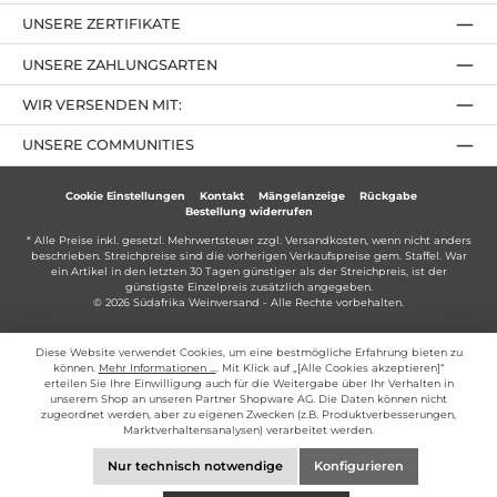
UNSERE ZERTIFIKATE
UNSERE ZAHLUNGSARTEN
WIR VERSENDEN MIT:
UNSERE COMMUNITIES
Cookie Einstellungen
Kontakt
Mängelanzeige
Rückgabe
Bestellung widerrufen
* Alle Preise inkl. gesetzl. Mehrwertsteuer zzgl.
Versandkosten
, wenn nicht anders
beschrieben. Streichpreise sind die vorherigen Verkaufspreise gem. Staffel. War
ein Artikel in den letzten 30 Tagen günstiger als der Streichpreis, ist der
günstigste Einzelpreis zusätzlich angegeben.
© 2026 Südafrika Weinversand - Alle Rechte vorbehalten.
Diese Website verwendet Cookies, um eine bestmögliche Erfahrung bieten zu
können.
Mehr Informationen ...
. Mit Klick auf „[Alle Cookies akzeptieren]“
erteilen Sie Ihre Einwilligung auch für die Weitergabe über Ihr Verhalten in
unserem Shop an unseren Partner Shopware AG. Die Daten können nicht
zugeordnet werden, aber zu eigenen Zwecken (z.B. Produktverbesserungen,
Marktverhaltensanalysen) verarbeitet werden.
Nur technisch notwendige
Konfigurieren