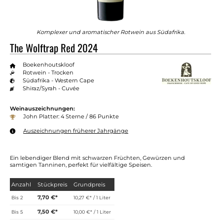
Komplexer und aromatischer Rotwein aus Südafrika.
The Wolftrap Red 2024
Boekenhoutskloof
Rotwein - Trocken
Südafrika - Western Cape
Shiraz/Syrah - Cuvée
Weinauszeichnungen:
John Platter: 4 Sterne / 86 Punkte
Auszeichnungen früherer Jahrgänge
Ein lebendiger Blend mit schwarzen Früchten, Gewürzen und
samtigen Tanninen, perfekt für vielfältige Speisen.
Anzahl
Stückpreis
Grundpreis
7,70 €*
Bis
2
10,27 €* / 1 Liter
7,50 €*
Bis
5
10,00 €* / 1 Liter