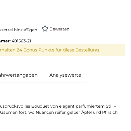
swählen
on ist zurzeit nicht verfügbar.)
Bewerten
zettel hinzufügen
mmer:
401563-21
erhalten 24 Bonus Punkte für diese Bestellung
ährwertangaben
Analysewerte
ausdrucksvolles Bouquet von elegant parfumiertem Stil –
aumen fort, wo Nuancen reifer gelber Äpfel und Pfirsich