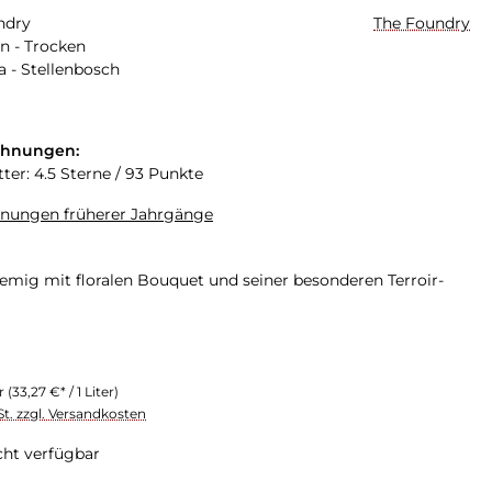
ndry
The Foundry
n - Trocken
a - Stellenbosch
chnungen:
ter: 4.5 Sterne / 93 Punkte
hnungen früherer Jahrgänge
remig mit floralen Bouquet und seiner besonderen Terroir-
er
(33,27 €* / 1 Liter)
St. zzgl. Versandkosten
cht verfügbar