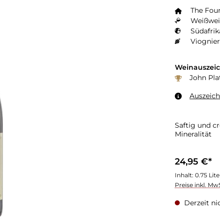
The Fou
Weißwei
Südafrik
Viognier
Weinauszei
John Plat
Auszeic
Saftig und c
Mineralität
24,95 €*
Inhalt:
0.75 Lit
Preise inkl. Mw
Derzeit ni