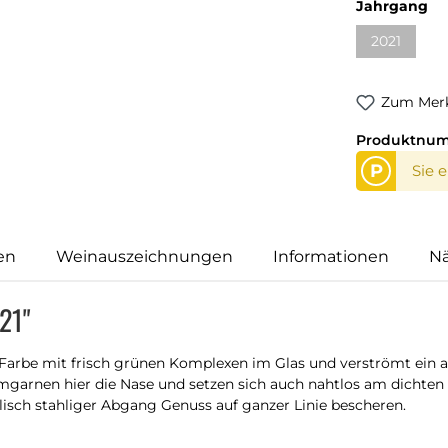
au
Jahrgang
2021
(Diese Opti
Zum Merk
Produktnu
P
Sie 
en
Weinauszeichnungen
Informationen
N
21"
r Farbe mit frisch grünen Komplexen im Glas und verströmt ein 
arnen hier die Nase und setzen sich auch nahtlos am dichten G
alisch stahliger Abgang Genuss auf ganzer Linie bescheren.