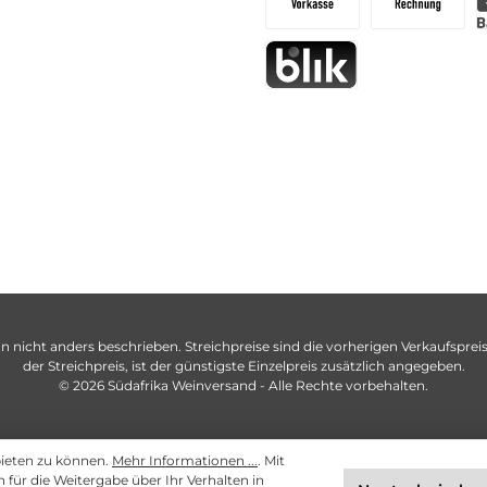
n nicht anders beschrieben. Streichpreise sind die vorherigen Verkaufspreise
der Streichpreis, ist der günstigste Einzelpreis zusätzlich angegeben.
© 2026 Südafrika Weinversand - Alle Rechte vorbehalten.
bieten zu können.
Mehr Informationen ...
. Mit
ch für die Weitergabe über Ihr Verhalten in