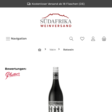
Kostenloser Versand ab 18 Flaschen (DE)
inhalt springen
Navigation
Wein
Rotwein
Bewertungen: