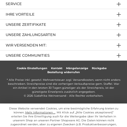
SERVICE
IHRE VORTEILE
UNSERE ZERTIFIKATE
UNSERE ZAHLUNGSARTEN
WIR VERSENDEN MIT:
UNSERE COMMUNITIES
Cookie Einstellungen
Kontakt
Mängelanzeige
Rückgabe
Bestellung widerrufen
* Alle Preise inkl. gesetzl. Mehrwertsteuer zzgl.
Versandkosten
, wenn nicht anders
beschrieben. Streichpreise sind die vorherigen Verkaufspreise gem. Staffel. War
ein Artikel in den letzten 30 Tagen günstiger als der Streichpreis, ist der
günstigste Einzelpreis zusätzlich angegeben.
© 2026 Südafrika Weinversand - Alle Rechte vorbehalten.
Diese Website verwendet Cookies, um eine bestmögliche Erfahrung bieten zu
können.
Mehr Informationen ...
. Mit Klick auf „[Alle Cookies akzeptieren]“
erteilen Sie Ihre Einwilligung auch für die Weitergabe über Ihr Verhalten in
unserem Shop an unseren Partner Shopware AG. Die Daten können nicht
zugeordnet werden, aber zu eigenen Zwecken (z.B. Produktverbesserungen,