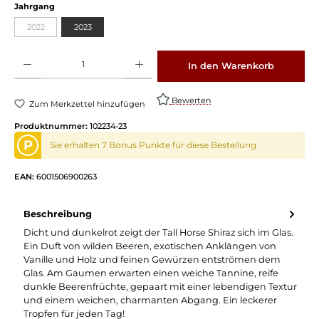
Jahrgang
2022
2023
Produkt Anzahl: Gib den gewünschten Wert ein oder benutze die Schaltflächen um die 
In den Warenkorb
Bewerten
Zum Merkzettel hinzufügen
Produktnummer:
102234-23
P
Sie erhalten 7 Bonus Punkte für diese Bestellung
EAN:
6001506900263
Beschreibung
Dicht und dunkelrot zeigt der Tall Horse Shiraz sich im Glas.
Ein Duft von wilden Beeren, exotischen Anklängen von
Vanille und Holz und feinen Gewürzen entströmen dem
Glas. Am Gaumen erwarten einen weiche Tannine, reife
dunkle Beerenfrüchte, gepaart mit einer lebendigen Textur
und einem weichen, charmanten Abgang. Ein leckerer
Tropfen für jeden Tag!