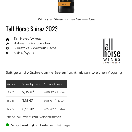
Würziger Shiraz, feiner Vanille-Ton!
Tall Horse Shiraz 2023
Tall Horse Wines
Rotwein - Halbtrocken
Südafrika - Western Cape
Shiraz/Syrah
Saftige und würzige dunkle Beerenfrucht mit samtweichen Abgang
Anzahl
Stückpreis
Grundpreis
7,35 €*
Bis
2
9,80 €* / 1 Liter
7,15 €*
Bis
5
9,53 €* / 1 Liter
6,95 €*
Ab
6
9,27 €* / 1 Liter
Preise inkl. MwSt. zzgl. Versandkosten
Sofort verfügbar, Lieferzeit: 1-3 Tage