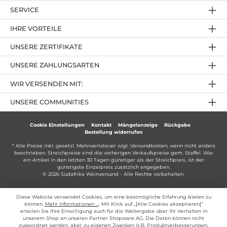
SERVICE
IHRE VORTEILE
UNSERE ZERTIFIKATE
UNSERE ZAHLUNGSARTEN
WIR VERSENDEN MIT:
UNSERE COMMUNITIES
Cookie Einstellungen
Kontakt
Mängelanzeige
Rückgabe
Bestellung widerrufen
* Alle Preise inkl. gesetzl. Mehrwertsteuer zzgl.
Versandkosten
, wenn nicht anders
beschrieben. Streichpreise sind die vorherigen Verkaufspreise gem. Staffel. War
ein Artikel in den letzten 30 Tagen günstiger als der Streichpreis, ist der
günstigste Einzelpreis zusätzlich angegeben.
© 2026 Südafrika Weinversand - Alle Rechte vorbehalten.
Diese Website verwendet Cookies, um eine bestmögliche Erfahrung bieten zu
können.
Mehr Informationen ...
. Mit Klick auf „[Alle Cookies akzeptieren]“
erteilen Sie Ihre Einwilligung auch für die Weitergabe über Ihr Verhalten in
unserem Shop an unseren Partner Shopware AG. Die Daten können nicht
zugeordnet werden, aber zu eigenen Zwecken (z.B. Produktverbesserungen,