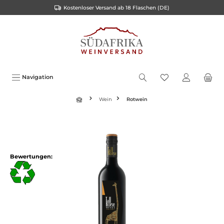
Kostenloser Versand ab 18 Flaschen (DE)
inhalt springen
Navigation
Wein
Rotwein
Bewertungen: