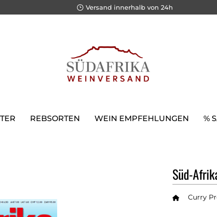
Versand innerhalb von 24h
TER
REBSORTEN
WEIN EMPFEHLUNGEN
% 
Süd-Afri
Curry P