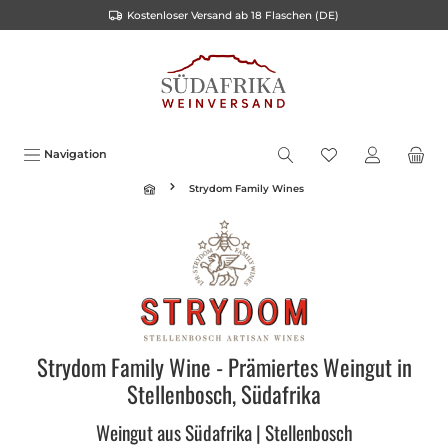
Kostenloser Versand ab 18 Flaschen (DE)
alt springen
Navigation
Strydom Family Wines
Strydom Family Wine - Prämiertes Weingut in
Stellenbosch, Südafrika
Weingut aus Südafrika | Stellenbosch