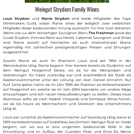
Weingut Strydom Family Wines
Louis Strydom
und
Rianie Strydom
sind beide Mitglieder des Cape
Winemakers Guild, wobei Rianie eines der lediglich zwei weiblichen
Mitglieder dieser bedeutenden Innung ausmacht. Für ihre hoch dotierten
Weine wie u.a. dem reinsortigen Sauvignon Blanc
The Freshman
sowie der
Cuvée Strydom Vintners Retro aus Merlot, Cabernet Sauvignon und Shiraz
wird Rianie sowohl auf heimischer als auch internationaler Ebene
regelmäßig mit zahlreichen prestigeträchtigen Preisen und Ehrungen
ausgezeichnet.
Sowohl Rianie als auch ihr Ehemann Louis sind seit 1994 in der
Weinindustrie tätig. Rianie begann ihrer Karriere bereits als Studentin auf
dem Weingut Morgenhof Estate, wo sie für die Weinproben und
Verkostungen für Gäste zuständig war und anschließend die Stelle als
Assistenzweinmacher unter der Leitung von Jéan Daneel einnahm. Nur
fünf Jahre später nahm sie im Jahr 1999 die Postition als Kellereimeisterin
auf Morgenhof ein, welche sie im Jahr 2004 beendete, um andere Wege
einzuschlagen und sich neuen Herausforderungen zu stellen. Dieses neue
Abenteuer sollte sie nach Haskell Vineyards und Dombeya Wines führen,
wo sie bis heute als Weinmacherin und Direktorin des Unternehmens
tätig ist.
Louis war zunächst als Assistenzweinmacher auf Saxenburg tätig, bevor er
1999 als Kellereimeister auf Südafrikas berühmtem Weingut Rust en Vrede
begann, von wo aus er eine ungemein bedeutende Rolle in der
Entwicklung und im Aufbau der Guardian Peak und Ernie Els Weine