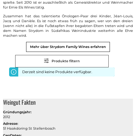
spielte. Seit 2010 ist er ausschließlich als Generaldirektor und Weinmacher
für Ernie Els Wines tätig.
Zusammen hat das talentierte Önologen-Paar drei Kinder, Jéan-Louis,
Jacq und Danièle. Es ist noch etwas früh zu sagen, wer von den dreien
(wenn nicht alle) in die Fußstapfen ihrer begabten Eltern treten wird und
dem Namen Strydom in Südafrikas Weinindustrie weiterhin alle Ehre
machen wird.
Mehr über Strydom Family Wines erfahren
Produkte filtern
Derzeit sind keine Produkte verfügbar.
Weingut Fakten
Gründungsjahr:
2012
Adresse:
51 Haakdoring St Stellenbosch
GeoDaten: