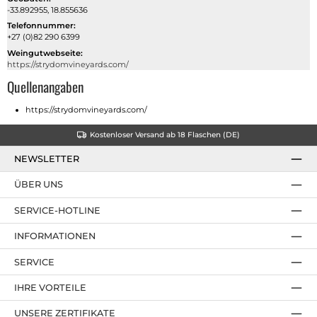
-33.892955, 18.855636
Telefonnummer:
+27 (0)82 290 6399
Weingutwebseite:
https://strydomvineyards.com/
Quellenangaben
https://strydomvineyards.com/
Kostenloser Versand ab 18 Flaschen (DE)
NEWSLETTER
ÜBER UNS
SERVICE-HOTLINE
INFORMATIONEN
SERVICE
IHRE VORTEILE
UNSERE ZERTIFIKATE