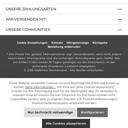
UNSERE ZAHLUNGSARTEN
WIR VERSENDEN MIT:
UNSERE COMMUNITIES
Cookie Einstellungen
Kontakt
Mängelanzeige
Rückgabe
Bestellung widerrufen
* Alle Preise inkl. gesetzl. Mehrwertsteuer zzgl.
Versandkosten
, wenn nicht anders
beschrieben. Streichpreise sind die vorherigen Verkaufspreise gem. Staffel. War
ein Artikel in den letzten 30 Tagen günstiger als der Streichpreis, ist der
günstigste Einzelpreis zusätzlich angegeben.
© 2026 Südafrika Weinversand - Alle Rechte vorbehalten.
Diese Website verwendet Cookies, um eine bestmögliche Erfahrung bieten zu
können.
Mehr Informationen ...
. Mit Klick auf „[Alle Cookies akzeptieren]“
erteilen Sie Ihre Einwilligung auch für die Weitergabe über Ihr Verhalten in
unserem Shop an unseren Partner Shopware AG. Die Daten können nicht
zugeordnet werden, aber zu eigenen Zwecken (z.B. Produktverbesserungen,
Marktverhaltensanalysen) verarbeitet werden.
Nur technisch notwendige
Konfigurieren
Alle Cookies akzeptieren