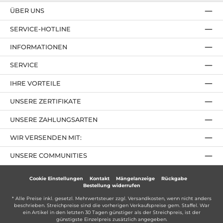
ÜBER UNS
SERVICE-HOTLINE
INFORMATIONEN
SERVICE
IHRE VORTEILE
UNSERE ZERTIFIKATE
UNSERE ZAHLUNGSARTEN
WIR VERSENDEN MIT:
UNSERE COMMUNITIES
Cookie Einstellungen
Kontakt
Mängelanzeige
Rückgabe
Bestellung widerrufen
* Alle Preise inkl. gesetzl. Mehrwertsteuer zzgl.
Versandkosten
, wenn nicht anders
beschrieben. Streichpreise sind die vorherigen Verkaufspreise gem. Staffel. War
ein Artikel in den letzten 30 Tagen günstiger als der Streichpreis, ist der
günstigste Einzelpreis zusätzlich angegeben.