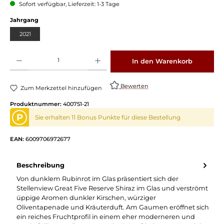
Sofort verfügbar, Lieferzeit: 1-3 Tage
auswählen
Jahrgang
2021
Produkt Anzahl: Gib den gewünschten Wert ein oder benutze die Schaltflächen um die 
In den Warenkorb
Bewerten
Zum Merkzettel hinzufügen
Produktnummer:
400751-21
P
Sie erhalten 11 Bonus Punkte für diese Bestellung
EAN:
6009706972677
Beschreibung
Von dunklem Rubinrot im Glas präsentiert sich der
Stellenview Great Five Reserve Shiraz im Glas und verströmt
üppige Aromen dunkler Kirschen, würziger
Oliventapenade und Kräuterduft. Am Gaumen eröffnet sich
ein reiches Fruchtprofil in einem eher moderneren und