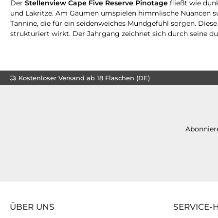
Der
Stellenview Cape Five Reserve Pinotage
fließt wie dun
und Lakritze. Am Gaumen umspielen himmlische Nuancen sü
Tannine, die für ein seidenweiches Mundgefühl sorgen. Dies
strukturiert wirkt. Der Jahrgang zeichnet sich durch seine 
Kostenloser Versand ab 18 Flaschen (DE)
Abonniere
ÜBER UNS
SERVICE-