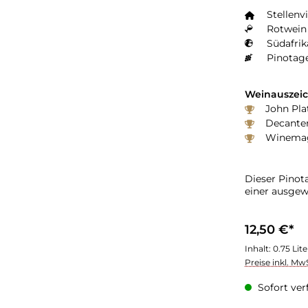
Stellen
Rotwein 
Südafrik
Pinotag
Weinauszei
John Pla
Decanter
Winemag
Dieser Pinot
einer ausgew
12,50 €*
Inhalt:
0.75 Lit
Preise inkl. Mw
Sofort verf