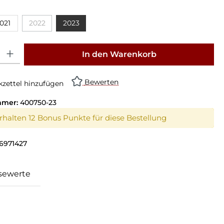
021
2022
2023
: Gib den gewünschten Wert ein oder benutze die Schaltflächen um die Anz
In den Warenkorb
Bewerten
zettel hinzufügen
mmer:
400750-23
erhalten 12 Bonus Punkte für diese Bestellung
6971427
sewerte