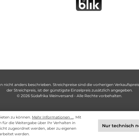
n nicht anders beschrieben. Streichpreise sind die vorherigen Verkaufspreise
der Streichpreis, ist der günstigste Einzelpreis zusätzlich angegeben.
© 2026 Südafrika Weinversand - Alle Rechte vorbehalten.
bieten zu können.
Mehr Informationen ...
. Mit
ch für die Weitergabe über Ihr Verhalten in
Nur technisch 
cht zugeordnet werden, aber zu eigenen
arbeitet werden.