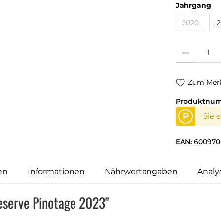
Jahrgang
2020
2
Produkt Anzahl
Zum Merk
Produktnu
P
Sie 
EAN:
600970
en
Informationen
Nährwertangaben
Analy
Reserve Pinotage 2023"