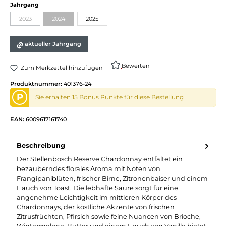
auswählen
Jahrgang
2023
2024
2025
(Diese Option ist zurzeit nicht verfügbar.)
(Diese Option ist zurzeit nicht verfügbar.)
aktueller Jahrgang
Bewerten
Zum Merkzettel hinzufügen
Produktnummer:
401376-24
P
Sie erhalten 15 Bonus Punkte für diese Bestellung
EAN:
6009617161740
Beschreibung
Der Stellenbosch Reserve Chardonnay entfaltet ein
bezauberndes florales Aroma mit Noten von
Frangipaniblüten, frischer Birne, Zitronenbaiser und einem
Hauch von Toast. Die lebhafte Säure sorgt für eine
angenehme Leichtigkeit im mittleren Körper des
Chardonnays, der köstliche Akzente von frischen
Zitrusfrüchten, Pfirsich sowie feine Nuancen von Brioche,