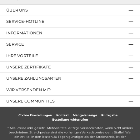
ÜBER UNS
SERVICE-HOTLINE
INFORMATIONEN
SERVICE
IHRE VORTEILE
UNSERE ZERTIFIKATE
UNSERE ZAHLUNGSARTEN
WIR VERSENDEN MIT:
UNSERE COMMUNITIES
Cookie Einstellungen
Kontakt
Mängelanzeige
Rückgabe
Bestellung widerrufen
* Alle Preise inkl. gesetzl. Mehrwertsteuer zzgl.
Versandkosten
, wenn nicht anders
beschrieben. Streichpreise sind die vorherigen Verkaufspreise gem. Staffel. War
ein Artikel in den letzten 30 Tagen günstiger als der Streichpreis, ist der