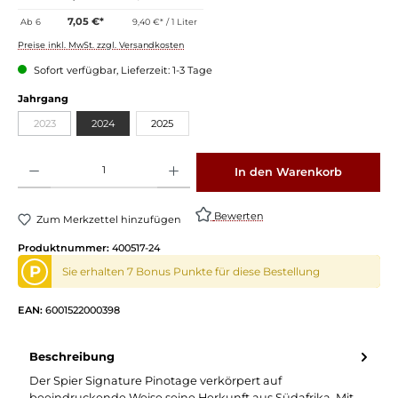
7,05 €*
Ab
6
9,40 €* / 1 Liter
Preise inkl. MwSt. zzgl. Versandkosten
Sofort verfügbar, Lieferzeit: 1-3 Tage
Jahrgang
2023
2024
2025
Produkt Anzahl: Gib den gewünschten Wert ein oder benutze die Schaltflächen um die 
In den Warenkorb
Bewerten
Zum Merkzettel hinzufügen
Produktnummer:
400517-24
P
Sie erhalten 7 Bonus Punkte für diese Bestellung
EAN:
6001522000398
Beschreibung
Der Spier Signature Pinotage verkörpert auf
beeindruckende Weise seine Herkunft aus Südafrika. Mit