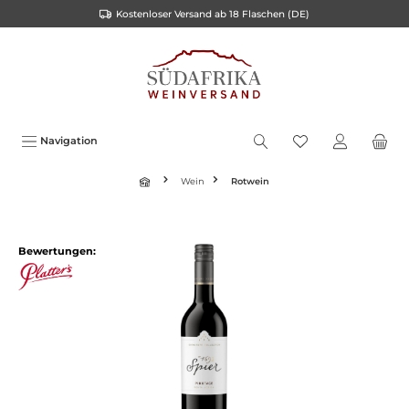
Kostenloser Versand ab 18 Flaschen (DE)
inhalt springen
Navigation
Wein
Rotwein
Bewertungen: