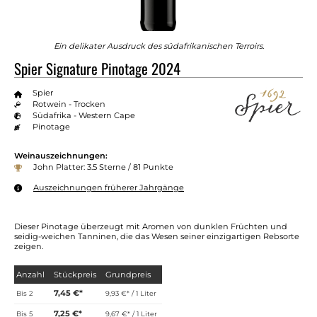
Ein delikater Ausdruck des südafrikanischen Terroirs.
Spier Signature Pinotage 2024
Spier
Rotwein - Trocken
Südafrika - Western Cape
Pinotage
Weinauszeichnungen:
John Platter: 3.5 Sterne / 81 Punkte
Auszeichnungen früherer Jahrgänge
Dieser Pinotage überzeugt mit Aromen von dunklen Früchten und
seidig-weichen Tanninen, die das Wesen seiner einzigartigen Rebsorte
zeigen.
Anzahl
Stückpreis
Grundpreis
7,45 €*
Bis
2
9,93 €* / 1 Liter
7,25 €*
Bis
5
9,67 €* / 1 Liter