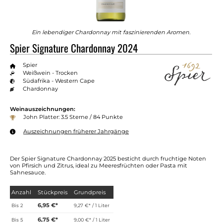
Ein lebendiger Chardonnay mit faszinierenden Aromen.
Spier Signature Chardonnay 2024
Spier
Weißwein - Trocken
Südafrika - Western Cape
Chardonnay
Weinauszeichnungen:
John Platter: 3.5 Sterne / 84 Punkte
Auszeichnungen früherer Jahrgänge
Der Spier Signature Chardonnay 2025 besticht durch fruchtige Noten
von Pfirsich und Zitrus, ideal zu Meeresfrüchten oder Pasta mit
Sahnesauce.
Anzahl
Stückpreis
Grundpreis
6,95 €*
Bis
2
9,27 €* / 1 Liter
6,75 €*
Bis
5
9,00 €* / 1 Liter