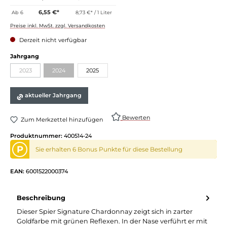
6,55 €*
Ab
6
8,73 €* / 1 Liter
Preise inkl. MwSt. zzgl. Versandkosten
Derzeit nicht verfügbar
auswählen
Jahrgang
2023
2024
2025
(Diese Option ist zurzeit nicht verfügbar.)
(Diese Option ist zurzeit nicht verfügbar.)
aktueller Jahrgang
Bewerten
Zum Merkzettel hinzufügen
Produktnummer:
400514-24
P
Sie erhalten 6 Bonus Punkte für diese Bestellung
EAN:
6001522000374
Beschreibung
Dieser Spier Signature Chardonnay zeigt sich in zarter
Goldfarbe mit grünen Reflexen. In der Nase verführt er mit