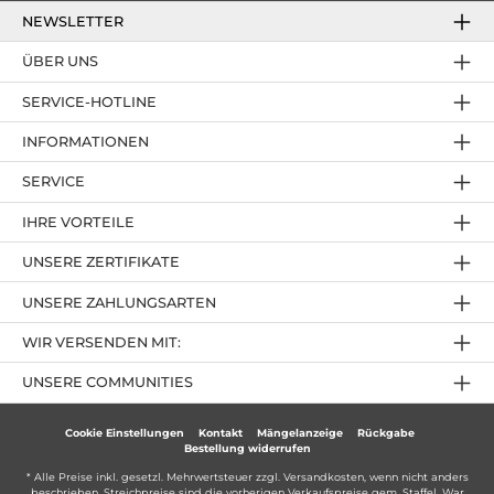
NEWSLETTER
ÜBER UNS
SERVICE-HOTLINE
INFORMATIONEN
SERVICE
IHRE VORTEILE
UNSERE ZERTIFIKATE
UNSERE ZAHLUNGSARTEN
WIR VERSENDEN MIT:
UNSERE COMMUNITIES
Cookie Einstellungen
Kontakt
Mängelanzeige
Rückgabe
Bestellung widerrufen
* Alle Preise inkl. gesetzl. Mehrwertsteuer zzgl.
Versandkosten
, wenn nicht anders
beschrieben. Streichpreise sind die vorherigen Verkaufspreise gem. Staffel. War