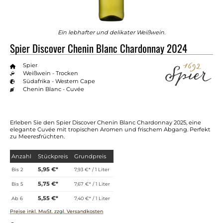
Ein lebhafter und delikater Weißwein.
Spier Discover Chenin Blanc Chardonnay 2024
Spier
Weißwein - Trocken
Südafrika - Western Cape
Chenin Blanc - Cuvée
Erleben Sie den Spier Discover Chenin Blanc Chardonnay 2025, eine
elegante Cuvée mit tropischen Aromen und frischem Abgang. Perfekt
zu Meeresfrüchten.
Anzahl
Stückpreis
Grundpreis
5,95 €*
Bis
2
7,93 €* / 1 Liter
5,75 €*
Bis
5
7,67 €* / 1 Liter
5,55 €*
Ab
6
7,40 €* / 1 Liter
Preise inkl. MwSt. zzgl. Versandkosten