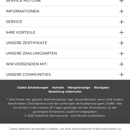
SERVICE-HOTLINE
INFORMATIONEN
SERVICE
IHRE VORTEILE
UNSERE ZERTIFIKATE
UNSERE ZAHLUNGSARTEN
WIR VERSENDEN MIT:
UNSERE COMMUNITIES
Cookie Einstellungen
Kontakt
Mängelanzeige
Rückgabe
Bestellung widerrufen
* Alle Preise inkl. gesetzl. Mehrwertsteuer zzgl.
Versandkosten
, wenn nicht anders
beschrieben. Streichpreise sind die vorherigen Verkaufspreise gem. Staffel. War
ein Artikel in den letzten 30 Tagen günstiger als der Streichpreis, ist der
günstigste Einzelpreis zusätzlich angegeben.
© 2026 Südafrika Weinversand - Alle Rechte vorbehalten.
Diese Website verwendet Cookies, um eine bestmögliche Erfahrung bieten zu