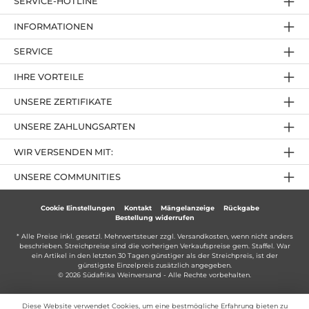
SERVICE-HOTLINE
INFORMATIONEN
SERVICE
IHRE VORTEILE
UNSERE ZERTIFIKATE
UNSERE ZAHLUNGSARTEN
WIR VERSENDEN MIT:
UNSERE COMMUNITIES
Cookie Einstellungen
Kontakt
Mängelanzeige
Rückgabe
Bestellung widerrufen
* Alle Preise inkl. gesetzl. Mehrwertsteuer zzgl.
Versandkosten
, wenn nicht anders
beschrieben. Streichpreise sind die vorherigen Verkaufspreise gem. Staffel. War
ein Artikel in den letzten 30 Tagen günstiger als der Streichpreis, ist der
günstigste Einzelpreis zusätzlich angegeben.
© 2026 Südafrika Weinversand - Alle Rechte vorbehalten.
Diese Website verwendet Cookies, um eine bestmögliche Erfahrung bieten zu