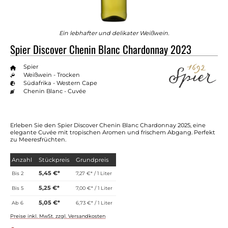
Ein lebhafter und delikater Weißwein.
Spier Discover Chenin Blanc Chardonnay 2023
Spier
Weißwein - Trocken
Südafrika - Western Cape
Chenin Blanc - Cuvée
Erleben Sie den Spier Discover Chenin Blanc Chardonnay 2025, eine
elegante Cuvée mit tropischen Aromen und frischem Abgang. Perfekt
zu Meeresfrüchten.
Anzahl
Stückpreis
Grundpreis
5,45 €*
Bis
2
7,27 €* / 1 Liter
5,25 €*
Bis
5
7,00 €* / 1 Liter
5,05 €*
Ab
6
6,73 €* / 1 Liter
Preise inkl. MwSt. zzgl. Versandkosten