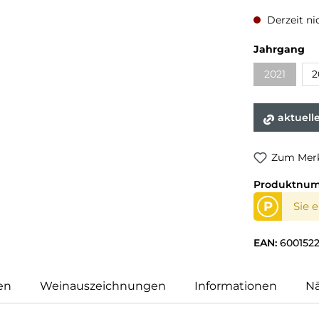
Derzeit ni
au
Jahrgang
2021
2
(Diese Opti
aktuell
Zum Merk
Produktnu
P
Sie 
EAN:
600152
en
Weinauszeichnungen
Informationen
N