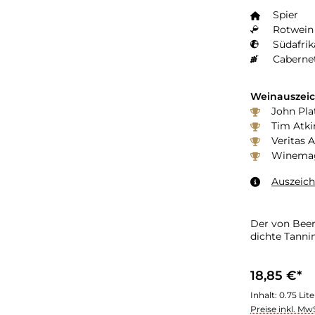
Spier
Rotwein 
Südafrik
Caberne
Weinauszei
John Plat
Tim Atki
Veritas 
Winemaga
Auszeic
Der von Beer
dichte Tanni
18,85 €*
Inhalt:
0.75 Lit
Preise inkl. Mw