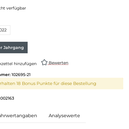
cht verfügbar
swählen
022
on ist zurzeit nicht verfügbar.)
er Jahrgang
Bewerten
zettel hinzufügen
mmer:
102695-21
erhalten 18 Bonus Punkte für diese Bestellung
2002163
ährwertangaben
Analysewerte