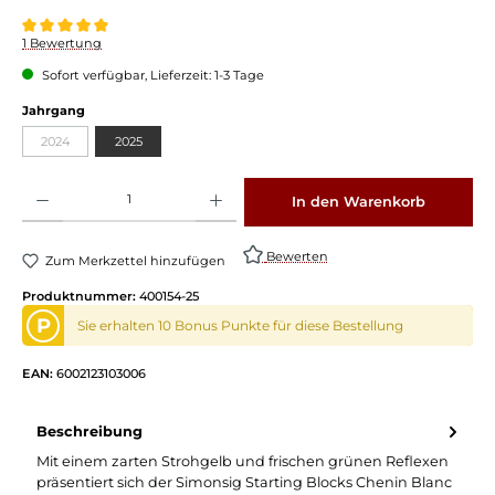
Durchschnittliche Bewertung von 5 von 5 Sternen
1 Bewertung
Sofort verfügbar, Lieferzeit: 1-3 Tage
auswählen
Jahrgang
2024
2025
(Diese Option ist zurzeit nicht verfügbar.)
Produkt Anzahl: Gib den gewünschten Wert ein oder benutze die Schaltflächen um die 
In den Warenkorb
Bewerten
Zum Merkzettel hinzufügen
Produktnummer:
400154-25
P
Sie erhalten 10 Bonus Punkte für diese Bestellung
EAN:
6002123103006
Beschreibung
Mit einem zarten Strohgelb und frischen grünen Reflexen
präsentiert sich der Simonsig Starting Blocks Chenin Blanc