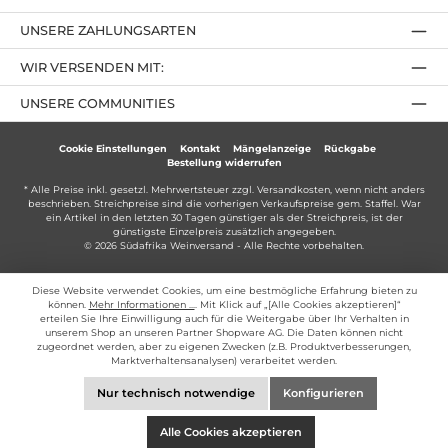
UNSERE ZAHLUNGSARTEN
WIR VERSENDEN MIT:
UNSERE COMMUNITIES
Cookie Einstellungen
Kontakt
Mängelanzeige
Rückgabe
Bestellung widerrufen
* Alle Preise inkl. gesetzl. Mehrwertsteuer zzgl.
Versandkosten
, wenn nicht anders
beschrieben. Streichpreise sind die vorherigen Verkaufspreise gem. Staffel. War
ein Artikel in den letzten 30 Tagen günstiger als der Streichpreis, ist der
günstigste Einzelpreis zusätzlich angegeben.
© 2026 Südafrika Weinversand - Alle Rechte vorbehalten.
Diese Website verwendet Cookies, um eine bestmögliche Erfahrung bieten zu
können.
Mehr Informationen ...
. Mit Klick auf „[Alle Cookies akzeptieren]“
erteilen Sie Ihre Einwilligung auch für die Weitergabe über Ihr Verhalten in
unserem Shop an unseren Partner Shopware AG. Die Daten können nicht
zugeordnet werden, aber zu eigenen Zwecken (z.B. Produktverbesserungen,
Marktverhaltensanalysen) verarbeitet werden.
Nur technisch notwendige
Konfigurieren
Alle Cookies akzeptieren