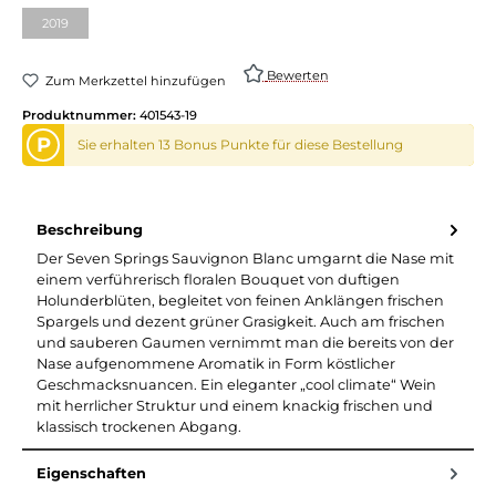
2019
(Diese Option ist zurzeit nicht verfügbar.)
Bewerten
Zum Merkzettel hinzufügen
Produktnummer:
401543-19
P
Sie erhalten 13 Bonus Punkte für diese Bestellung
Beschreibung
Der Seven Springs Sauvignon Blanc umgarnt die Nase mit
einem verführerisch floralen Bouquet von duftigen
Holunderblüten, begleitet von feinen Anklängen frischen
Spargels und dezent grüner Grasigkeit. Auch am frischen
und sauberen Gaumen vernimmt man die bereits von der
Nase aufgenommene Aromatik in Form köstlicher
Geschmacksnuancen. Ein eleganter „cool climate“ Wein
mit herrlicher Struktur und einem knackig frischen und
klassisch trockenen Abgang.
Eigenschaften