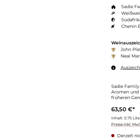
Sadie F
Weißwei
Südafrik
Chenin B
Weinauszei
John Pla
Neal Mar
Auszeic
Sadie Family
Aromen und ei
früheren Gen
63,50 €*
Inhalt:
0.75 Lit
Preise inkl. Mw
Derzeit ni