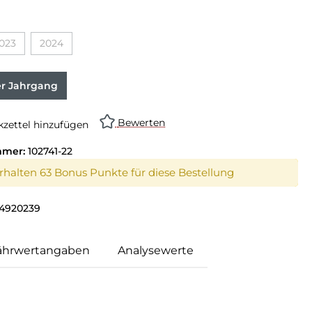
023
2024
er Jahrgang
Bewerten
zettel hinzufügen
mmer:
102741-22
erhalten 63 Bonus Punkte für diese Bestellung
4920239
ährwertangaben
Analysewerte