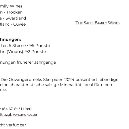
amily Wines
n - Trocken
a - Swartland
lanc - Cuvée
chnungen:
tter: 5 Sterne / 95 Punkte
tin (Vinous): 92 Punkte
hnungen früherer Jahrgänge
 Die Ouwingerdreeks Skerpioen 2024 präsentiert lebendige
ne charakteristische salzige Mineralität, ideal für einen
uss.
er
(84,67 €* / 1 Liter)
St. zzgl. Versandkosten
cht verfügbar