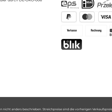
dler durch DE-ÖKO-006
n nicht anders beschrieben. Streichpreise sind die vorherigen Verkaufspreise