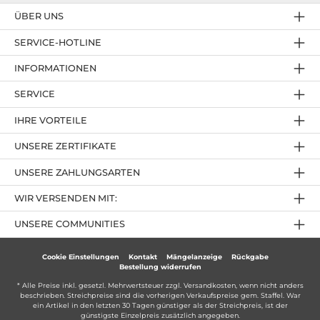
ÜBER UNS
SERVICE-HOTLINE
INFORMATIONEN
SERVICE
IHRE VORTEILE
UNSERE ZERTIFIKATE
UNSERE ZAHLUNGSARTEN
WIR VERSENDEN MIT:
UNSERE COMMUNITIES
Cookie Einstellungen
Kontakt
Mängelanzeige
Rückgabe
Bestellung widerrufen
* Alle Preise inkl. gesetzl. Mehrwertsteuer zzgl.
Versandkosten
, wenn nicht anders
beschrieben. Streichpreise sind die vorherigen Verkaufspreise gem. Staffel. War
ein Artikel in den letzten 30 Tagen günstiger als der Streichpreis, ist der
günstigste Einzelpreis zusätzlich angegeben.