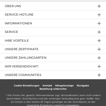
ÜBER UNS
SERVICE-HOTLINE
INFORMATIONEN
SERVICE
IHRE VORTEILE
UNSERE ZERTIFIKATE
UNSERE ZAHLUNGSARTEN
WIR VERSENDEN MIT:
UNSERE COMMUNITIES
Cookie Einstellungen
Kontakt
Mängelanzeige
Rückgabe
Bestellung widerrufen
* Alle Preise inkl. gesetzl. Mehrwertsteuer zzgl.
Versandkosten
, wenn nicht anders
beschrieben. Streichpreise sind die vorherigen Verkaufspreise gem. Staffel. War
ein Artikel in den letzten 30 Tagen günstiger als der Streichpreis, ist der
günstigste Einzelpreis zusätzlich angegeben.