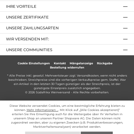
IHRE VORTEILE
UNSERE ZERTIFIKATE
UNSERE ZAHLUNGSARTEN
WIR VERSENDEN MIT:
UNSERE COMMUNITIES
Cookie Einstellungen
Kontakt
Mängelanzeige
Rückgabe
Bestellung widerrufen
* Alle Preise inkl. gesetzl. Mehrwertsteuer zzgl.
Versandkosten
, wenn nicht anders
beschrieben. Streichpreise sind die vorherigen Verkaufspreise gem. Staffel. War
ein Artikel in den letzten 30 Tagen günstiger als der Streichpreis, ist der
günstigste Einzelpreis zusätzlich angegeben.
© 2026 Südafrika Weinversand - Alle Rechte vorbehalten.
Diese Website verwendet Cookies, um eine bestmögliche Erfahrung bieten zu
können.
Mehr Informationen ...
. Mit Klick auf „[Alle Cookies akzeptieren]“
erteilen Sie Ihre Einwilligung auch für die Weitergabe über Ihr Verhalten in
unserem Shop an unseren Partner Shopware AG. Die Daten können nicht
zugeordnet werden, aber zu eigenen Zwecken (z.B. Produktverbesserungen,
Marktverhaltensanalysen) verarbeitet werden.