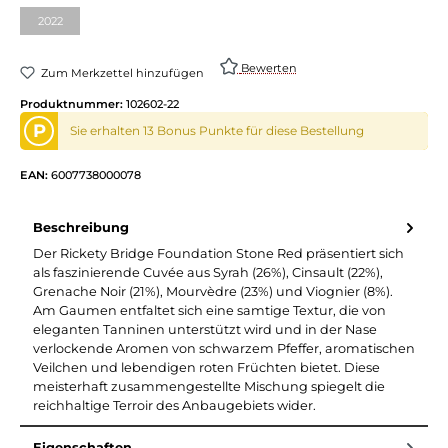
2022
(Diese Option ist zurzeit nicht verfügbar.)
Bewerten
Zum Merkzettel hinzufügen
Produktnummer:
102602-22
P
Sie erhalten 13 Bonus Punkte für diese Bestellung
EAN:
6007738000078
Beschreibung
Der Rickety Bridge Foundation Stone Red präsentiert sich
als faszinierende Cuvée aus Syrah (26%), Cinsault (22%),
Grenache Noir (21%), Mourvèdre (23%) und Viognier (8%).
Am Gaumen entfaltet sich eine samtige Textur, die von
eleganten Tanninen unterstützt wird und in der Nase
verlockende Aromen von schwarzem Pfeffer, aromatischen
Veilchen und lebendigen roten Früchten bietet. Diese
meisterhaft zusammengestellte Mischung spiegelt die
reichhaltige Terroir des Anbaugebiets wider.
Eigenschaften