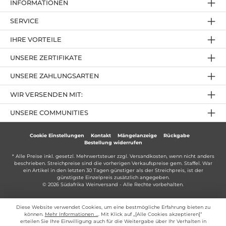
INFORMATIONEN
SERVICE
IHRE VORTEILE
UNSERE ZERTIFIKATE
UNSERE ZAHLUNGSARTEN
WIR VERSENDEN MIT:
UNSERE COMMUNITIES
Cookie Einstellungen
Kontakt
Mängelanzeige
Rückgabe
Bestellung widerrufen
* Alle Preise inkl. gesetzl. Mehrwertsteuer zzgl.
Versandkosten
, wenn nicht anders
beschrieben. Streichpreise sind die vorherigen Verkaufspreise gem. Staffel. War
ein Artikel in den letzten 30 Tagen günstiger als der Streichpreis, ist der
günstigste Einzelpreis zusätzlich angegeben.
© 2026 Südafrika Weinversand - Alle Rechte vorbehalten.
Diese Website verwendet Cookies, um eine bestmögliche Erfahrung bieten zu
können.
Mehr Informationen ...
. Mit Klick auf „[Alle Cookies akzeptieren]“
erteilen Sie Ihre Einwilligung auch für die Weitergabe über Ihr Verhalten in