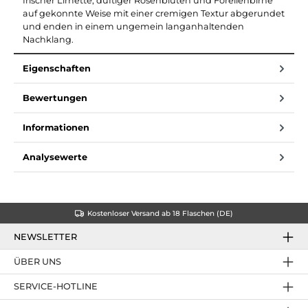
frischer Limette, duftiger Rosenblüten und Forellenbirne
auf gekonnte Weise mit einer cremigen Textur abgerundet
und enden in einem ungemein langanhaltenden
Nachklang.
Eigenschaften
Bewertungen
Informationen
Analysewerte
Kostenloser Versand ab 18 Flaschen (DE)
NEWSLETTER
ÜBER UNS
SERVICE-HOTLINE