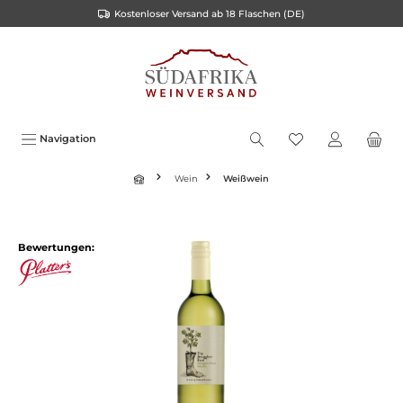
Kostenloser Versand ab 18 Flaschen (DE)
inhalt springen
Navigation
Wein
Weißwein
Bewertungen: