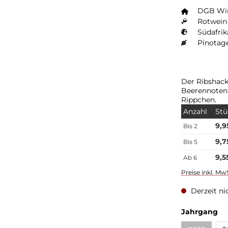
DGB Wi
Rotwein 
Südafrik
Pinotage
Der Ribshack 
Beerennoten 
Rippchen.
Anzahl
Stü
9,9
Bis
2
9,7
Bis
5
9,5
Ab
6
Preise inkl. Mw
Derzeit ni
au
Jahrgang