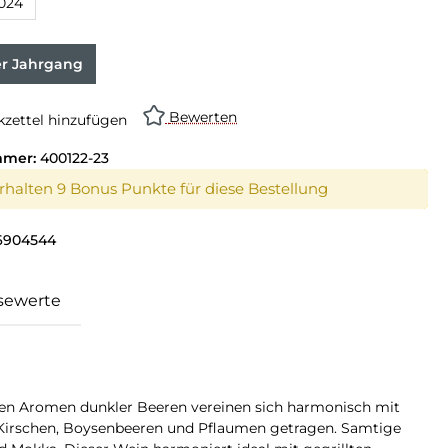
024
on ist zurzeit nicht verfügbar.)
er Jahrgang
Bewerten
zettel hinzufügen
mmer:
400122-23
erhalten 9 Bonus Punkte für diese Bestellung
6904544
sewerte
nten Aromen dunkler Beeren vereinen sich harmonisch mit
n Kirschen, Boysenbeeren und Pflaumen getragen. Samtige