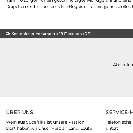
Tannine sorgen für ein geschmeidiges Mundgefühl und eine
Rippchen und ist der perfekte Begleiter für ein genussvolles 
Kostenloser Versand ab 18 Flaschen (DE)
Abonniere
ÜBER UNS
SERVICE-
Wein aus Südafrika ist unsere Passion!
Telefonische
Dort haben wir unser Herz an Land, Leute
unter: