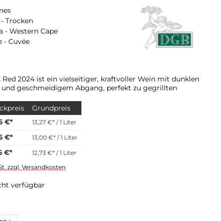
nes
- Trocken
a - Western Cape
 - Cuvée
Red 2024 ist ein vielseitiger, kraftvoller Wein mit dunklen
und geschmeidigem Abgang, perfekt zu gegrillten
ckpreis
Grundpreis
5 €*
13,27 €* / 1 Liter
5 €*
13,00 €* / 1 Liter
5 €*
12,73 €* / 1 Liter
St. zzgl. Versandkosten
cht verfügbar
swählen