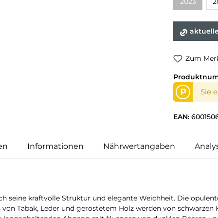
2023
2
(Diese Opti
aktuell
Zum Merk
Produktnu
P
Sie 
EAN:
600150
en
Informationen
Nährwertangaben
Analy
h seine kraftvolle Struktur und elegante Weichheit. Die opule
ten von Tabak, Leder und geröstetem Holz werden von schwarze