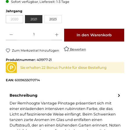
Sofort verfügbar, Lieferzeit: 1-3 Tage
Jahrgang
2020
2021
2023
Produkt Anzahl: Gib den gewünschten Wert ein oder benutze die Schaltflächen um die 
In den Warenkorb
Bewerten
Zum Merkzettel hinzufügen
Produktnummer:
401977-21
P
Sie erhalten 22 Bonus Punkte für diese Bestellung
EAN:
6009655070714
Beschreibung
Der Remhoogte Vantage Pinotage präsentiert sich mit
einer einladenden intensiven rubinroten Farbe, die das
Licht auf faszinierende Weise einfängt. Beim Schwenken
tanzen zarte Aromen im Glas und entfalten einen
Duftstrauß, der an einen blühenden Garten erinnert. Noten