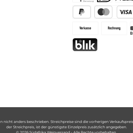
n nicht anders beschrieben. Streichpreise sind die vorherigen Verkaufspreise
der Streichpreis, ist der günstigste Einzelpreis zusätzlich angegeben.
© 2026 Südafrika Weinversand - Alle Rechte vorbehalten.