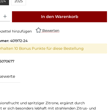
024
2025
: Gib den gewünschten Wert ein oder benutze die Schaltflächen um die Anz
In den Warenkorb
Bewerten
zettel hinzufügen
mmer:
401972-24
erhalten 10 Bonus Punkte für diese Bestellung
5070677
sewerte
ionsfrucht und spritziger Zitrone, ergänzt durch
 er sich besonders lebhaft mit strahlenden Zitrus- und