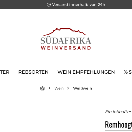
Versand innerhalb von 24h
TER
REBSORTEN
WEIN EMPFEHLUNGEN
% 
Wein
Weißwein
Ein lebhafte
Remhoogte