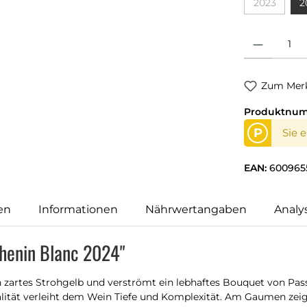
2023
2
Produkt Anzahl
Zum Merk
Produktnu
P
Sie 
EAN:
600965
en
Informationen
Nährwertangaben
Analy
Chenin Blanc 2024"
 zartes Strohgelb und verströmt ein lebhaftes Bouquet von Pass
lität verleiht dem Wein Tiefe und Komplexität. Am Gaumen zeigt