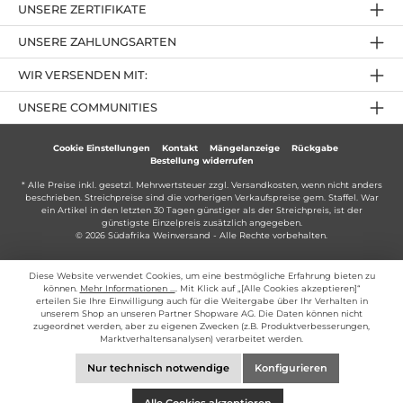
UNSERE ZERTIFIKATE
UNSERE ZAHLUNGSARTEN
WIR VERSENDEN MIT:
UNSERE COMMUNITIES
Cookie Einstellungen
Kontakt
Mängelanzeige
Rückgabe
Bestellung widerrufen
* Alle Preise inkl. gesetzl. Mehrwertsteuer zzgl.
Versandkosten
, wenn nicht anders
beschrieben. Streichpreise sind die vorherigen Verkaufspreise gem. Staffel. War
ein Artikel in den letzten 30 Tagen günstiger als der Streichpreis, ist der
günstigste Einzelpreis zusätzlich angegeben.
© 2026 Südafrika Weinversand - Alle Rechte vorbehalten.
Diese Website verwendet Cookies, um eine bestmögliche Erfahrung bieten zu
können.
Mehr Informationen ...
. Mit Klick auf „[Alle Cookies akzeptieren]“
erteilen Sie Ihre Einwilligung auch für die Weitergabe über Ihr Verhalten in
unserem Shop an unseren Partner Shopware AG. Die Daten können nicht
zugeordnet werden, aber zu eigenen Zwecken (z.B. Produktverbesserungen,
Marktverhaltensanalysen) verarbeitet werden.
Nur technisch notwendige
Konfigurieren