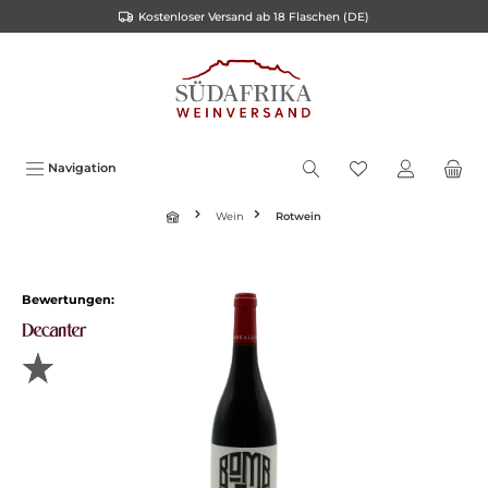
Kostenloser Versand ab 18 Flaschen (DE)
inhalt springen
Navigation
Wein
Rotwein
Bewertungen: