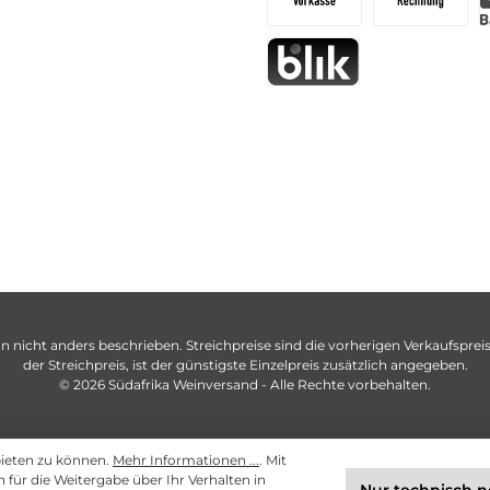
n nicht anders beschrieben. Streichpreise sind die vorherigen Verkaufspreise
der Streichpreis, ist der günstigste Einzelpreis zusätzlich angegeben.
© 2026 Südafrika Weinversand - Alle Rechte vorbehalten.
bieten zu können.
Mehr Informationen ...
. Mit
ch für die Weitergabe über Ihr Verhalten in