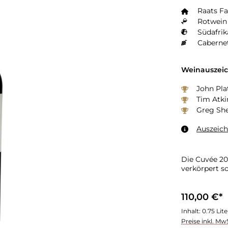
Raats F
Rotwein 
Südafrik
Caberne
Weinauszei
John Pla
Tim Atki
Greg Sh
Auszeic
Die Cuvée 20
verkörpert so
110,00 €*
Inhalt:
0.75 Lit
Preise inkl. Mw