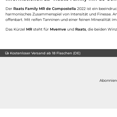
Der
Raats Family MR de Compostella
2022 ist ein beeindruc
harmonisches Zusammenspiel von Intensität und Finesse. Am G
offenbart. Mit reifen Tanninen und einer feinen Mineralität i
Das Kürzel
MR
steht für
Mvemve
und
Raats
, die beiden Winz
Kostenloser Versand ab 18 Flaschen (DE)
Abonniere