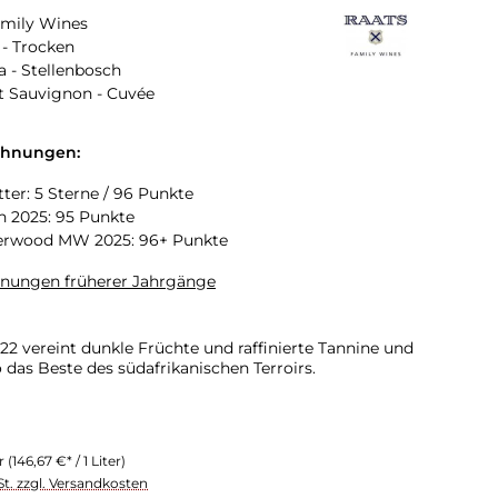
amily Wines
- Trocken
a - Stellenbosch
t Sauvignon - Cuvée
chnungen:
tter: 5 Sterne / 96 Punkte
n 2025: 95 Punkte
erwood MW 2025: 96+ Punkte
hnungen früherer Jahrgänge
22 vereint dunkle Früchte und raffinierte Tannine und
 das Beste des südafrikanischen Terroirs.
er
(146,67 €* / 1 Liter)
St. zzgl. Versandkosten