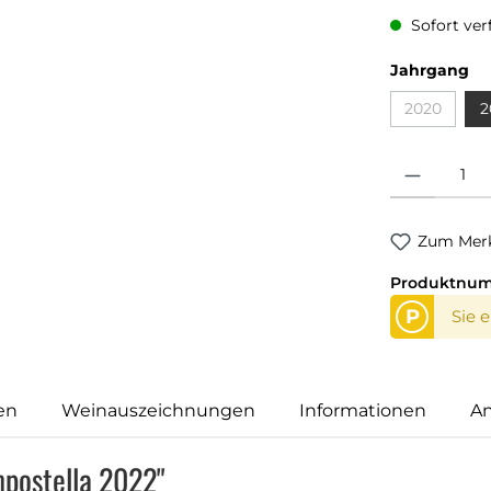
Sofort verf
Jahrgang
2020
2
Produkt Anzahl
Zum Merk
Produktnu
P
Sie 
en
Weinauszeichnungen
Informationen
An
mpostella 2022"