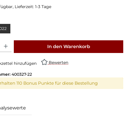
ügbar, Lieferzeit: 1-3 Tage
022
: Gib den gewünschten Wert ein oder benutze die Schaltflächen um die Anz
In den Warenkorb
Bewerten
zettel hinzufügen
mmer:
400327-22
erhalten 110 Bonus Punkte für diese Bestellung
alysewerte