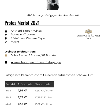
Weich mit großzügiger dunkler Frucht!
Protea Merlot 2021
Anthonij Rupert Wines
Rotwein - Trocken
Südafrika - Western Cape
Merlot
Weinauszeichnungen:
John Platter: 3 Sterne / 82 Punkte
Auszeichnungen früherer Jahrgänge
Saftige rote Beerenfrucht mit einem verführerischen Schoko-Duft
Anzahl
Stückpreis
Grundpreis
7,95 €*
Bis
2
10,60 €* / 1 Liter
7,75 €*
Bis
5
10,33 €* / 1 Liter
7,55 €*
Ab
6
10,07 €* / 1 Liter