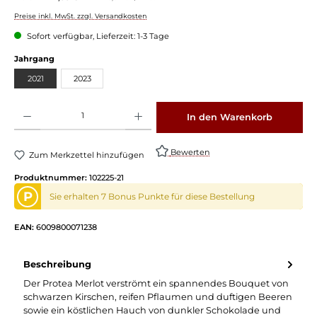
Preise inkl. MwSt. zzgl. Versandkosten
Sofort verfügbar, Lieferzeit: 1-3 Tage
auswählen
Jahrgang
2021
2023
Produkt Anzahl: Gib den gewünschten Wert ein oder benutze die Schaltflächen um die 
In den Warenkorb
Bewerten
Zum Merkzettel hinzufügen
Produktnummer:
102225-21
P
Sie erhalten 7 Bonus Punkte für diese Bestellung
EAN:
6009800071238
Beschreibung
Der Protea Merlot verströmt ein spannendes Bouquet von
schwarzen Kirschen, reifen Pflaumen und duftigen Beeren
sowie ein köstlichen Hauch von dunkler Schokolade und