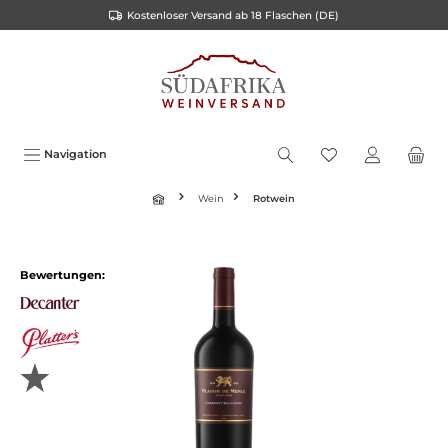
Kostenloser Versand ab 18 Flaschen (DE)
inhalt springen
Navigation
Wein
Rotwein
Bewertungen: