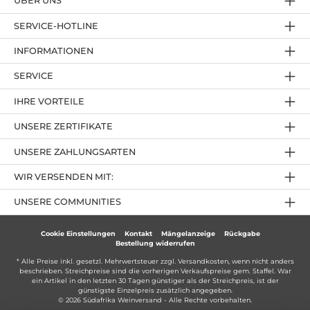
ÜBER UNS
SERVICE-HOTLINE
INFORMATIONEN
SERVICE
IHRE VORTEILE
UNSERE ZERTIFIKATE
UNSERE ZAHLUNGSARTEN
WIR VERSENDEN MIT:
UNSERE COMMUNITIES
Cookie Einstellungen
Kontakt
Mängelanzeige
Rückgabe
Bestellung widerrufen
* Alle Preise inkl. gesetzl. Mehrwertsteuer zzgl.
Versandkosten
, wenn nicht anders
beschrieben. Streichpreise sind die vorherigen Verkaufspreise gem. Staffel. War
ein Artikel in den letzten 30 Tagen günstiger als der Streichpreis, ist der
günstigste Einzelpreis zusätzlich angegeben.
© 2026 Südafrika Weinversand - Alle Rechte vorbehalten.