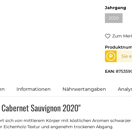
Jahrgang
2020
Zum Merk
Produktnu
P
Sie 
EAN:
875359
en
Informationen
Nährwertangaben
Analy
ts Cabernet Sauvignon 2020"
ert sich von mittlerem Körper mit köstlichen Aromen schwarzer
ter Eichenholz-Textur und angenehm trockenen Abgang.