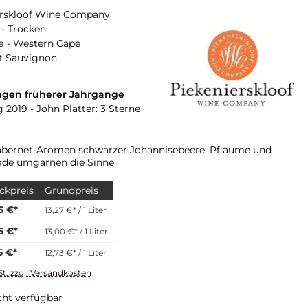
erskloof Wine Company
- Trocken
a - Western Cape
t Sauvignon
gen früherer Jahrgänge
 2019 - John Platter: 3 Sterne
abernet-Aromen schwarzer Johannisebeere, Pflaume und
ade umgarnen die Sinne
ckpreis
Grundpreis
5 €*
13,27 €* / 1 Liter
5 €*
13,00 €* / 1 Liter
5 €*
12,73 €* / 1 Liter
St. zzgl. Versandkosten
cht verfügbar