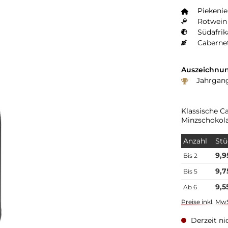
Piekeni
Rotwein 
Südafrik
Caberne
Auszeichnun
Jahrgang
Klassische C
Minzschokol
Anzahl
Stü
9,9
Bis
2
9,7
Bis
5
9,5
Ab
6
Preise inkl. Mw
Derzeit ni