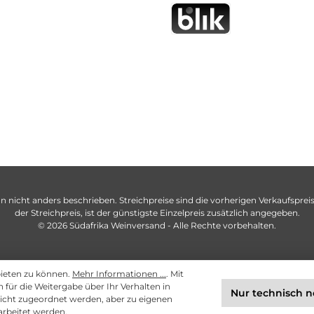
n nicht anders beschrieben. Streichpreise sind die vorherigen Verkaufspreise
der Streichpreis, ist der günstigste Einzelpreis zusätzlich angegeben.
© 2026 Südafrika Weinversand - Alle Rechte vorbehalten.
bieten zu können.
Mehr Informationen ...
. Mit
ch für die Weitergabe über Ihr Verhalten in
Nur technisch 
cht zugeordnet werden, aber zu eigenen
arbeitet werden.