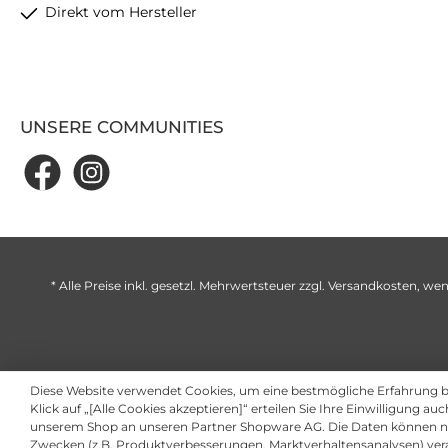
Direkt vom Hersteller
UNSERE COMMUNITIES
* Alle Preise inkl. gesetzl. Mehrwertsteuer zzgl.
Versandkosten
, wen
Diese Website verwendet Cookies, um eine bestmögliche Erfahrung 
Klick auf „[Alle Cookies akzeptieren]“ erteilen Sie Ihre Einwilligung au
unserem Shop an unseren Partner Shopware AG. Die Daten können ni
Zwecken (z.B. Produktverbesserungen, Marktverhaltensanalysen) ver