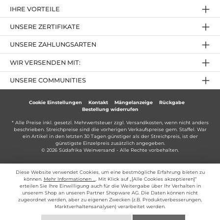
IHRE VORTEILE
UNSERE ZERTIFIKATE
UNSERE ZAHLUNGSARTEN
WIR VERSENDEN MIT:
UNSERE COMMUNITIES
Cookie Einstellungen
Kontakt
Mängelanzeige
Rückgabe
Bestellung widerrufen
* Alle Preise inkl. gesetzl. Mehrwertsteuer zzgl.
Versandkosten
, wenn nicht anders
beschrieben. Streichpreise sind die vorherigen Verkaufspreise gem. Staffel. War
ein Artikel in den letzten 30 Tagen günstiger als der Streichpreis, ist der
günstigste Einzelpreis zusätzlich angegeben.
© 2026 Südafrika Weinversand - Alle Rechte vorbehalten.
Diese Website verwendet Cookies, um eine bestmögliche Erfahrung bieten zu
können.
Mehr Informationen ...
. Mit Klick auf „[Alle Cookies akzeptieren]“
erteilen Sie Ihre Einwilligung auch für die Weitergabe über Ihr Verhalten in
unserem Shop an unseren Partner Shopware AG. Die Daten können nicht
zugeordnet werden, aber zu eigenen Zwecken (z.B. Produktverbesserungen,
Marktverhaltensanalysen) verarbeitet werden.