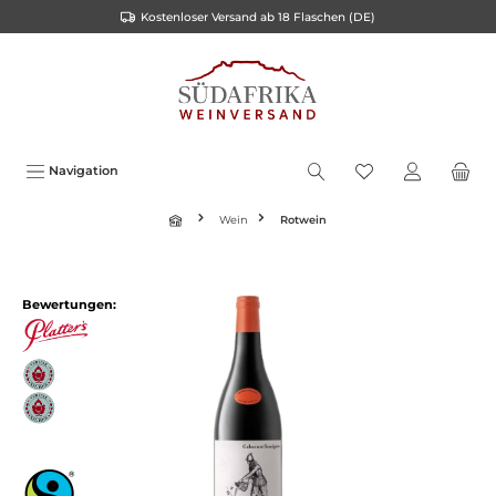
Kostenloser Versand ab 18 Flaschen (DE)
inhalt springen
Navigation
Wein
Rotwein
Bewertungen: