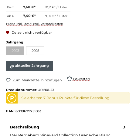
7,60 €*
Bis
5
10,13 €* / 1 Liter
7,40 €*
Ab
6
9,87 €* / 1 Liter
Preise inkl. MwSt. zzgl. Versandkosten
Derzeit nicht verfügbar
Jahrgang
2023
2025
aktueller Jahrgang
Bewerten
Zum Merkzettel hinzufügen
Produktnummer:
401801-23
P
Sie erhalten 7 Bonus Punkte für diese Bestellung
EAN:
6009679751033
Beschreibung
Der Perdeberg Vineyard Collection Grenache Blanc