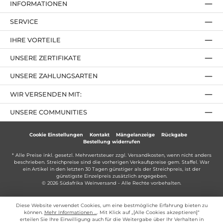
INFORMATIONEN
SERVICE
IHRE VORTEILE
UNSERE ZERTIFIKATE
UNSERE ZAHLUNGSARTEN
WIR VERSENDEN MIT:
UNSERE COMMUNITIES
Cookie Einstellungen
Kontakt
Mängelanzeige
Rückgabe
Bestellung widerrufen
* Alle Preise inkl. gesetzl. Mehrwertsteuer zzgl.
Versandkosten
, wenn nicht anders
beschrieben. Streichpreise sind die vorherigen Verkaufspreise gem. Staffel. War
ein Artikel in den letzten 30 Tagen günstiger als der Streichpreis, ist der
günstigste Einzelpreis zusätzlich angegeben.
© 2026 Südafrika Weinversand - Alle Rechte vorbehalten.
Diese Website verwendet Cookies, um eine bestmögliche Erfahrung bieten zu
können.
Mehr Informationen ...
. Mit Klick auf „[Alle Cookies akzeptieren]“
erteilen Sie Ihre Einwilligung auch für die Weitergabe über Ihr Verhalten in