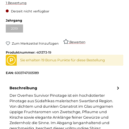
Durchschnittliche Bewertung von 3.5 von 5 Sternen
1 Bewertung
Derzeit nicht verfügbar
auswählen
Jahrgang
2019
(Diese Option ist zurzeit nicht verfügbar.)
Bewerten
Zum Merkzettel hinzufügen
Produktnummer:
401373-19
P
Sie erhalten 19 Bonus Punkte für diese Bestellung
EAN:
6003747005189
Beschreibung
Der Overhex Survivor Pinotage ist ein hochdotierter
Pinotage aus Südafrikas malerischen Swartland Region.
Von dichtem und dunklen Granatrot im Glas umgarnen
üppige Fruchtaromen von Zwetschge, Pflaume und
Kirsche sowie elegante Anklänge feiner Gewürze und
Zedernholz die Sinne. Im Abgang langanhaltend und
geschmeidig, beschert dieser vollmundige Shiraz