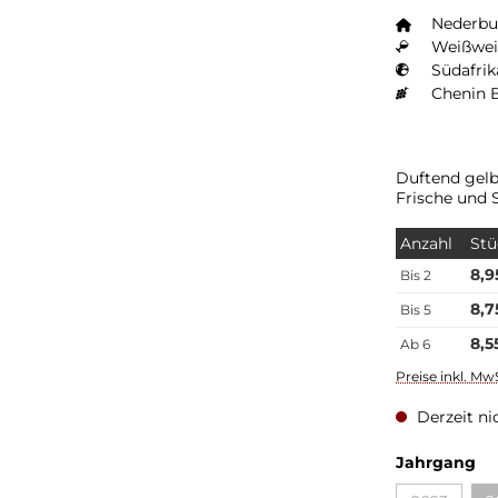
Nederbu
Weißwei
Südafrik
Chenin 
Duftend gelbe Ste
Frische und 
Anzahl
Stü
8,9
Bis
2
8,7
Bis
5
8,5
Ab
6
Preise inkl. Mw
Derzeit ni
Jahrgang