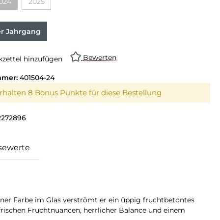
024
2025
er Jahrgang
Bewerten
zettel hinzufügen
mmer:
401504-24
erhalten 8 Bonus Punkte für diese Bestellung
2272896
sewerte
ener Farbe im Glas verströmt er ein üppig fruchtbetontes
frischen Fruchtnuancen, herrlicher Balance und einem