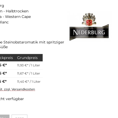
rg
n - Halbtrocken
a - Western Cape
Blanc
inobstaromatik mit spritziger
Süße
ckpreis
Grundpreis
5 €*
11,93 €* / 1 Liter
5 €*
11,67 €* / 1 Liter
5 €*
11,40 €* / 1 Liter
St. zzgl. Versandkosten
cht verfügbar