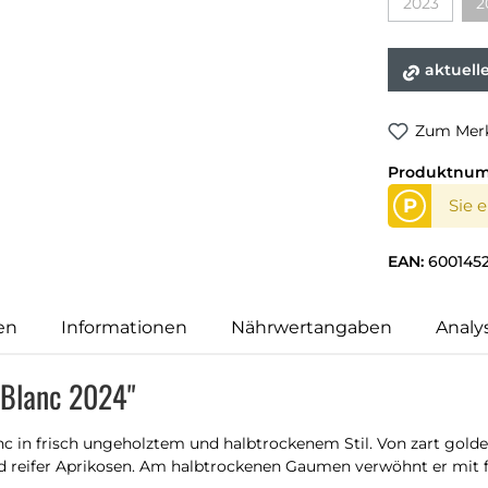
2023
2
aktuell
Zum Merk
Produktnu
P
Sie 
EAN:
600145
en
Informationen
Nährwertangaben
Analy
 Blanc 2024"
anc in frisch ungeholztem und halbtrockenem Stil. Von zart gold
und reifer Aprikosen. Am halbtrockenen Gaumen verwöhnt er mit 