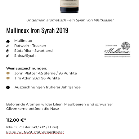
Ungemein aromatisch - ein Syrah von Weltklasse!
Mullineux Iron Syrah 2019
Mullineux
Rotwein - Trocken
Südafrika - Swartland
Shiraz/Syrah
Weinauszeichnungen:
John Platter: 4.5 Sterne / 93 Punkte
Tim Atkin 2021: 96 Punkte
Auszeichnungen früherer Jahrgänge
Betörende Aromen wilder Lilien, Maulbeeren und schwarzer
Olivenkerne betören die Nase
112,00 €*
Inhalt:
0.75 Liter
(149,33 €* / 1 Liter)
Preise inkl. MwSt. zzgl. Versandkosten