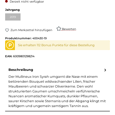
Derzeit nicht verfügbar
auswählen
Jahrgang
2019
(Diese Option ist zurzeit nicht verfügbar.)
Bewerten
Zum Merkzettel hinzufügen
Produktnummer:
400430-19
P
Sie erhalten 112 Bonus Punkte für diese Bestellung
EAN:
6009801298214
Beschreibung
Der Mullineux Iron Syrah umgarnt die Nase mit einem
betörenden Bouquet wildwachsender Lilien, frischer
Maulbeeren und schwarzer Olivenkerne. Den wohl
strukturierten Gaumen umschmeicheln verführerische
Nuancen aromatischer Kumquats, dunkler Pflaumen,
saurer Kirschen sowie Sternanis und der Abgang klingt mit
kräftigem und ungemein samtigem Tannin aus.