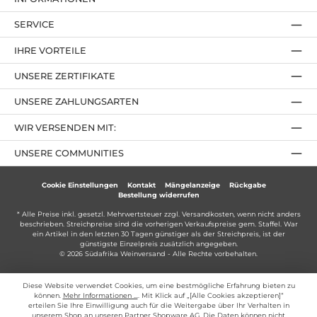
SERVICE
IHRE VORTEILE
UNSERE ZERTIFIKATE
UNSERE ZAHLUNGSARTEN
WIR VERSENDEN MIT:
UNSERE COMMUNITIES
Cookie Einstellungen
Kontakt
Mängelanzeige
Rückgabe
Bestellung widerrufen
* Alle Preise inkl. gesetzl. Mehrwertsteuer zzgl.
Versandkosten
, wenn nicht anders
beschrieben. Streichpreise sind die vorherigen Verkaufspreise gem. Staffel. War
ein Artikel in den letzten 30 Tagen günstiger als der Streichpreis, ist der
günstigste Einzelpreis zusätzlich angegeben.
© 2026 Südafrika Weinversand - Alle Rechte vorbehalten.
Diese Website verwendet Cookies, um eine bestmögliche Erfahrung bieten zu
können.
Mehr Informationen ...
. Mit Klick auf „[Alle Cookies akzeptieren]“
erteilen Sie Ihre Einwilligung auch für die Weitergabe über Ihr Verhalten in
unserem Shop an unseren Partner Shopware AG. Die Daten können nicht