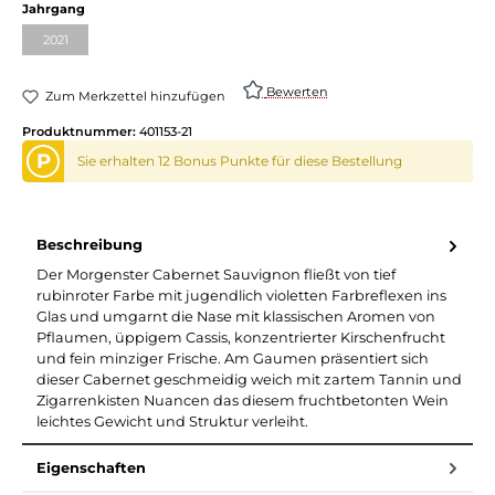
auswählen
Jahrgang
2021
(Diese Option ist zurzeit nicht verfügbar.)
Bewerten
Zum Merkzettel hinzufügen
Produktnummer:
401153-21
P
Sie erhalten 12 Bonus Punkte für diese Bestellung
Beschreibung
Der Morgenster Cabernet Sauvignon fließt von tief
rubinroter Farbe mit jugendlich violetten Farbreflexen ins
Glas und umgarnt die Nase mit klassischen Aromen von
Pflaumen, üppigem Cassis, konzentrierter Kirschenfrucht
und fein minziger Frische. Am Gaumen präsentiert sich
dieser Cabernet geschmeidig weich mit zartem Tannin und
Zigarrenkisten Nuancen das diesem fruchtbetonten Wein
leichtes Gewicht und Struktur verleiht.
Eigenschaften