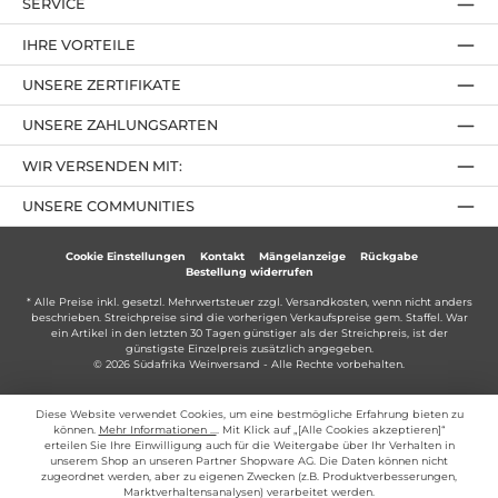
SERVICE
IHRE VORTEILE
UNSERE ZERTIFIKATE
UNSERE ZAHLUNGSARTEN
WIR VERSENDEN MIT:
UNSERE COMMUNITIES
Cookie Einstellungen
Kontakt
Mängelanzeige
Rückgabe
Bestellung widerrufen
* Alle Preise inkl. gesetzl. Mehrwertsteuer zzgl.
Versandkosten
, wenn nicht anders
beschrieben. Streichpreise sind die vorherigen Verkaufspreise gem. Staffel. War
ein Artikel in den letzten 30 Tagen günstiger als der Streichpreis, ist der
günstigste Einzelpreis zusätzlich angegeben.
© 2026 Südafrika Weinversand - Alle Rechte vorbehalten.
Diese Website verwendet Cookies, um eine bestmögliche Erfahrung bieten zu
können.
Mehr Informationen ...
. Mit Klick auf „[Alle Cookies akzeptieren]“
erteilen Sie Ihre Einwilligung auch für die Weitergabe über Ihr Verhalten in
unserem Shop an unseren Partner Shopware AG. Die Daten können nicht
zugeordnet werden, aber zu eigenen Zwecken (z.B. Produktverbesserungen,
Marktverhaltensanalysen) verarbeitet werden.