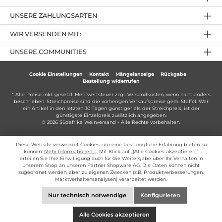
UNSERE ZAHLUNGSARTEN
WIR VERSENDEN MIT:
UNSERE COMMUNITIES
Cookie Einstellungen
Kontakt
Mängelanzeige
Rückgabe
Bestellung widerrufen
* Alle Preise inkl. gesetzl. Mehrwertsteuer zzgl.
Versandkosten
, wenn nicht anders
beschrieben. Streichpreise sind die vorherigen Verkaufspreise gem. Staffel. War
ein Artikel in den letzten 30 Tagen günstiger als der Streichpreis, ist der
günstigste Einzelpreis zusätzlich angegeben.
© 2026 Südafrika Weinversand - Alle Rechte vorbehalten.
Diese Website verwendet Cookies, um eine bestmögliche Erfahrung bieten zu
können.
Mehr Informationen ...
. Mit Klick auf „[Alle Cookies akzeptieren]“
erteilen Sie Ihre Einwilligung auch für die Weitergabe über Ihr Verhalten in
unserem Shop an unseren Partner Shopware AG. Die Daten können nicht
zugeordnet werden, aber zu eigenen Zwecken (z.B. Produktverbesserungen,
Marktverhaltensanalysen) verarbeitet werden.
Nur technisch notwendige
Konfigurieren
Alle Cookies akzeptieren