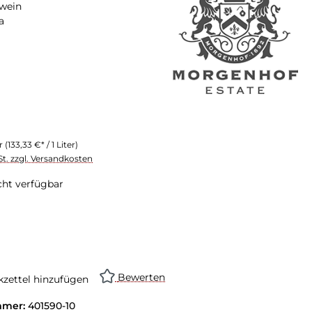
wein
a
er
(133,33 €* / 1 Liter)
St. zzgl. Versandkosten
cht verfügbar
Bewerten
zettel hinzufügen
mmer:
401590-10