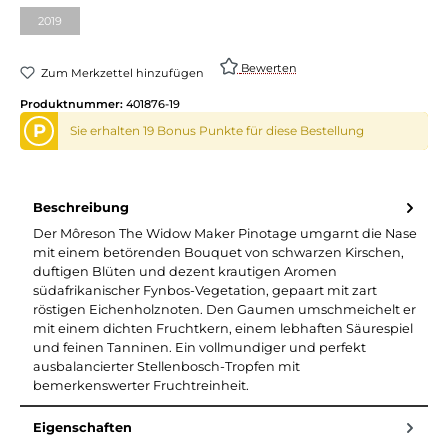
2019
Bewerten
Zum Merkzettel hinzufügen
Produktnummer:
401876-19
P
Sie erhalten 19 Bonus Punkte für diese Bestellung
Beschreibung
Der Môreson The Widow Maker Pinotage umgarnt die Nase
mit einem betörenden Bouquet von schwarzen Kirschen,
duftigen Blüten und dezent krautigen Aromen
südafrikanischer Fynbos-Vegetation, gepaart mit zart
röstigen Eichenholznoten. Den Gaumen umschmeichelt er
mit einem dichten Fruchtkern, einem lebhaften Säurespiel
und feinen Tanninen. Ein vollmundiger und perfekt
ausbalancierter Stellenbosch-Tropfen mit
bemerkenswerter Fruchtreinheit.
Eigenschaften