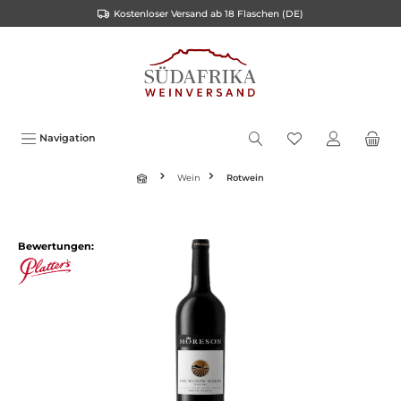
Kostenloser Versand ab 18 Flaschen (DE)
inhalt springen
Navigation
Wein
Rotwein
Bewertungen: