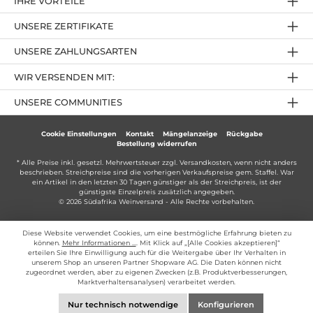
IHRE VORTEILE
UNSERE ZERTIFIKATE
UNSERE ZAHLUNGSARTEN
WIR VERSENDEN MIT:
UNSERE COMMUNITIES
Cookie Einstellungen
Kontakt
Mängelanzeige
Rückgabe
Bestellung widerrufen
* Alle Preise inkl. gesetzl. Mehrwertsteuer zzgl.
Versandkosten
, wenn nicht anders
beschrieben. Streichpreise sind die vorherigen Verkaufspreise gem. Staffel. War
ein Artikel in den letzten 30 Tagen günstiger als der Streichpreis, ist der
günstigste Einzelpreis zusätzlich angegeben.
© 2026 Südafrika Weinversand - Alle Rechte vorbehalten.
Diese Website verwendet Cookies, um eine bestmögliche Erfahrung bieten zu
können.
Mehr Informationen ...
. Mit Klick auf „[Alle Cookies akzeptieren]“
erteilen Sie Ihre Einwilligung auch für die Weitergabe über Ihr Verhalten in
unserem Shop an unseren Partner Shopware AG. Die Daten können nicht
zugeordnet werden, aber zu eigenen Zwecken (z.B. Produktverbesserungen,
Marktverhaltensanalysen) verarbeitet werden.
Nur technisch notwendige
Konfigurieren