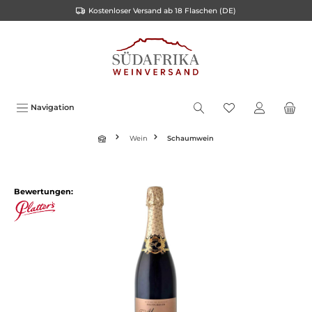
Kostenloser Versand ab 18 Flaschen (DE)
inhalt springen
Navigation
Wein
Schaumwein
Bewertungen: