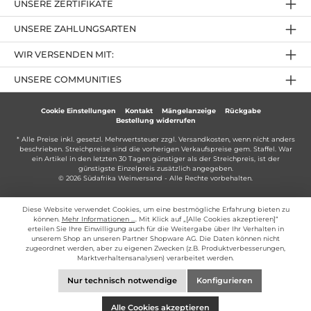
UNSERE ZERTIFIKATE
UNSERE ZAHLUNGSARTEN
WIR VERSENDEN MIT:
UNSERE COMMUNITIES
Cookie Einstellungen
Kontakt
Mängelanzeige
Rückgabe
Bestellung widerrufen
* Alle Preise inkl. gesetzl. Mehrwertsteuer zzgl.
Versandkosten
, wenn nicht anders
beschrieben. Streichpreise sind die vorherigen Verkaufspreise gem. Staffel. War
ein Artikel in den letzten 30 Tagen günstiger als der Streichpreis, ist der
günstigste Einzelpreis zusätzlich angegeben.
© 2026 Südafrika Weinversand - Alle Rechte vorbehalten.
Diese Website verwendet Cookies, um eine bestmögliche Erfahrung bieten zu
können.
Mehr Informationen ...
. Mit Klick auf „[Alle Cookies akzeptieren]“
erteilen Sie Ihre Einwilligung auch für die Weitergabe über Ihr Verhalten in
unserem Shop an unseren Partner Shopware AG. Die Daten können nicht
zugeordnet werden, aber zu eigenen Zwecken (z.B. Produktverbesserungen,
Marktverhaltensanalysen) verarbeitet werden.
Nur technisch notwendige
Konfigurieren
Alle Cookies akzeptieren