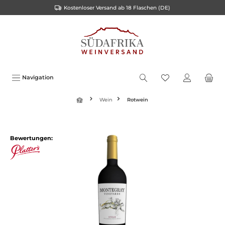
Kostenloser Versand ab 18 Flaschen (DE)
inhalt springen
Navigation
Wein
Rotwein
Bewertungen: